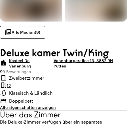
photo_library
Alle Medien
(
9
)
Deluxe kamer Twin/King
Kasteel De
Vanenburgerallee 13, 3882 RH
location_city
Vanenburg
Putten
Durchschnittliche Bewertung von 9 von 10
Anzahl der Bewertungen: 9
9
9 Bewertungen
Highlights
door_front
Zweibettzimmer
Zimmertyp
meeting_room
12
style
Klassisch & Ländlich
Ambiente
bed
Doppelbett
Alle Eigenschaften anzeigen
Über das Zimmer
Die Deluxe-Zimmer verfügen über ein separates