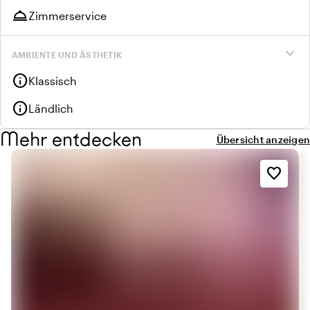
room_service
Zimmerservice
expand_more
AMBIENTE UND ÄSTHETIK
info
Klassisch
info
Ländlich
Mehr entdecken
Übersicht anzeigen
favorite_border