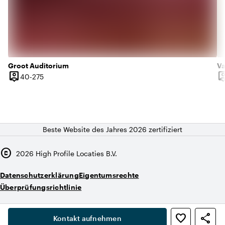
Groot Auditorium
Va
person_pin
person
40 bis 275 Personen
40-275
Kapazität
Ka
Beste Website des Jahres 2026 zertifiziert
copyright
2026
High Profile Locaties B.V.
Datenschutzerklärung
Eigentumsrechte
Überprüfungsrichtlinie
,
favorite_border
share
person
Kontakt aufnehmen