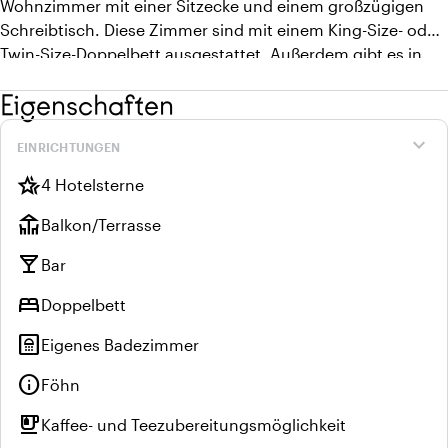
Wohnzimmer mit einer Sitzecke und einem großzügigen
Schreibtisch. Diese Zimmer sind mit einem King-Size- oder
Twin-Size-Doppelbett ausgestattet. Außerdem gibt es in
diesen Zimmern eine Espresso-Kaffee-Ecke und
Eigenschaften
Klimaanlage, und die Zimmer haben eine eigene Terrasse
und einen separaten Eingang.
expand_more
EINRICHTUNGEN
hotel_class
4 Hotelsterne
deck
Balkon/Terrasse
local_bar
Bar
bed
Doppelbett
bathroom
Eigenes Badezimmer
info
Föhn
emoji_food_beverage
Kaffee- und Teezubereitungsmöglichkeit