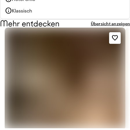
info
Klassisch
Mehr entdecken
Übersicht anzeigen
favorite_border