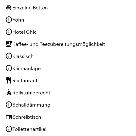
single_bed
Einzelne Betten
info
Föhn
info
Hotel Chic
emoji_food_beverage
Kaffee- und Teezubereitungsmöglichkeit
info
Klassisch
info
Klimaanlage
restaurant
Restaurant
accessible
Rollstuhlgerecht
info
Schalldämmung
desk
Schreibtisch
info
Toilettenartikel