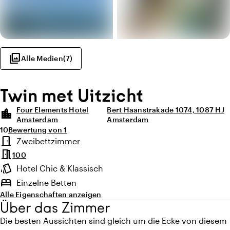
photo_library
Alle Medien
(
7
)
Twin met Uitzicht
Four Elements Hotel
Bert Haanstrakade 1074, 1087 HJ
location_city
Amsterdam
Amsterdam
Durchschnittliche Bewertung von 10 von 10
Anzahl der Bewertungen: 1
10
Bewertung von 1
Highlights
door_front
Zweibettzimmer
Zimmertyp
meeting_room
100
style
Hotel Chic & Klassisch
Ambiente
bed
Einzelne Betten
Alle Eigenschaften anzeigen
Über das Zimmer
Die besten Aussichten sind gleich um die Ecke von diesem