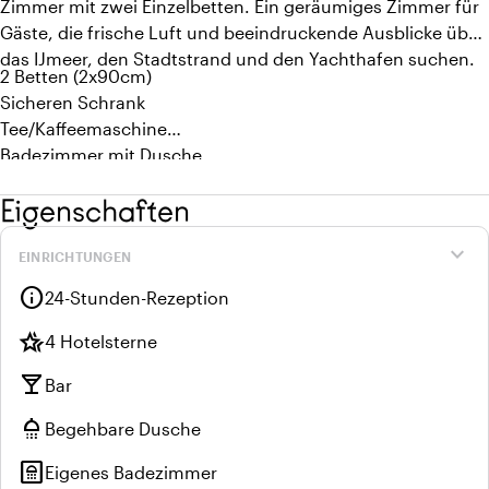
Zimmer mit zwei Einzelbetten. Ein geräumiges Zimmer für
Gäste, die frische Luft und beeindruckende Ausblicke über
das IJmeer, den Stadtstrand und den Yachthafen suchen.
2 Betten (2x90cm)
Sicheren Schrank
Tee/Kaffeemaschine
Badezimmer mit Dusche
Inklusive ökologisches Kosmetikset
Eigenschaften
Smart TV
expand_more
EINRICHTUNGEN
info
24-Stunden-Rezeption
hotel_class
4 Hotelsterne
local_bar
Bar
shower
Begehbare Dusche
bathroom
Eigenes Badezimmer