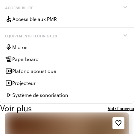
expand_more
ACCESSIBILITÉ
accessible
Accessible aux PMR
expand_more
EQUIPEMENTS TECHNIQUES
mic
Micros
history_edu
Paperboard
surround_sound
Plafond acoustique
smart_display
Projecteur
play_arrow
Système de sonorisation
Voir plus
Voir l'aperçu
favorite_border