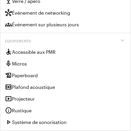
local_bar
Verre / apéro
hub
Événement de networking
groups
Événement sur plusieurs jours
expand_more
EQUIPEMENTS
accessible
Accessible aux PMR
mic
Micros
history_edu
Paperboard
surround_sound
Plafond acoustique
smart_display
Projecteur
info
Rustique
play_arrow
Système de sonorisation