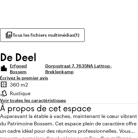
photo_library
Tous les fichiers multimédias
(
1
)
De Deel
Erfgoed
Dorpsstraat 7, 7635NA Lattrop-
location_city
Bossem
Breklenkamp
Écrivez le premier avis
Points forts
border_outer
360 m2
Superficie
style
Rustique
Ambiance
Voir toutes les caractéristiques
À propos de cet espace
Auparavant la étable à vaches, maintenant le cœur vibrant
du Patrimoine Bossem. Cet espace plein de caractère offre
un cadre idéal pour des réunions professionnelles. Vous