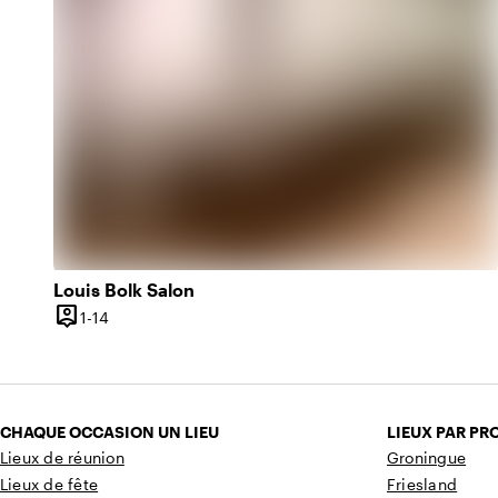
Louis Bolk Salon
person_pin
De 1 à 14 personnes
1-14
Capacité
CHAQUE OCCASION UN LIEU
LIEUX PAR PR
Lieux de réunion
Groningue
Lieux de fête
Friesland