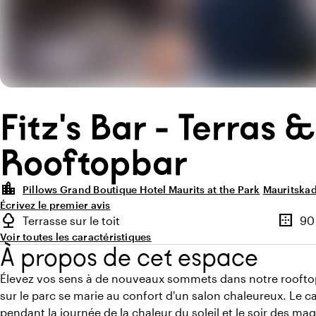
Fitz's Bar - Terras &
Rooftopbar
location_city
Pillows Grand Boutique Hotel Maurits at the Park
Mauritska
Écrivez le premier avis
Points forts
nature
border_outer
Terrasse sur le toit
90
Type d'espace extérieur
Superfi
Voir toutes les caractéristiques
À propos de cet espace
Élevez vos sens à de nouveaux sommets dans notre roofto
sur le parc se marie au confort d'un salon chaleureux. Le ca
pendant la journée de la chaleur du soleil et le soir des ma