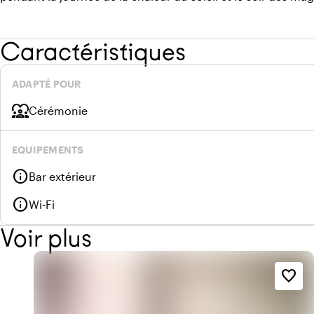
Caractéristiques
ADAPTÉ POUR
diversity_1
Cérémonie
EQUIPEMENTS
info
Bar extérieur
info
Wi-Fi
Voir plus
favorite_border