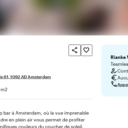
share
favorite_border
Rianke
Teamlea
how_to_reg
Conta
euro
de 61, 1092 AD Amsterdam
Aucu
call
Appe
 m2
cie
p bar à Amsterdam, où la vue imprenable
dre en plein air vous permet de profiter
gnifiques couleurs du coucher de soleil.