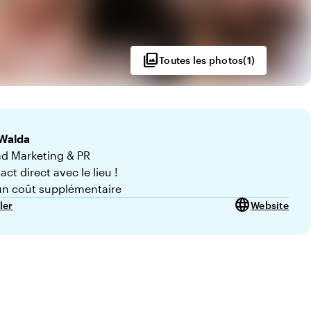
photo_library
Toutes les photos
(
1
)
Walda
d Marketing & PR
ct direct avec le lieu !
n coût supplémentaire
language
ler
Website