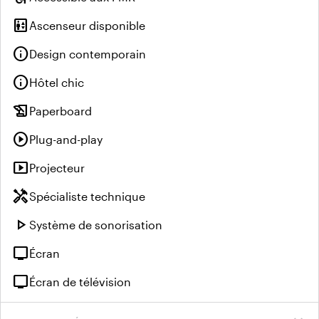
elevator
Ascenseur disponible
info
Design contemporain
info
Hôtel chic
history_edu
Paperboard
play_circle
Plug-and-play
smart_display
Projecteur
handyman
Spécialiste technique
play_arrow
Système de sonorisation
tv
Écran
tv
Écran de télévision