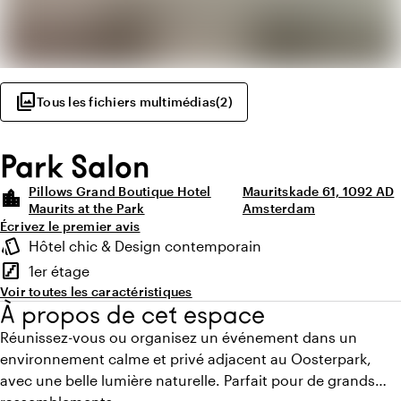
photo_library
Tous les fichiers multimédias
(
2
)
Park Salon
Pillows Grand Boutique Hotel
Mauritskade 61, 1092 AD
location_city
Maurits at the Park
Amsterdam
Écrivez le premier avis
Points forts
style
Hôtel chic & Design contemporain
Ambiance
stairs
1er étage
Étage
Voir toutes les caractéristiques
À propos de cet espace
Réunissez-vous ou organisez un événement dans un
environnement calme et privé adjacent au Oosterpark,
avec une belle lumière naturelle. Parfait pour de grands