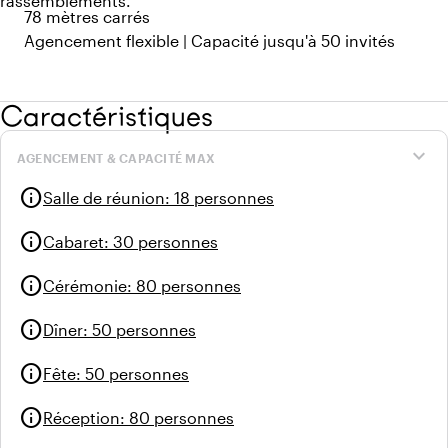
rassemblements.
78 mètres carrés
Agencement flexible | Capacité jusqu'à 50 invités
Caractéristiques
expand_more
AGENCEMENT & CAPACITÉ MAX
info
Salle de réunion
:
18 personnes
info
Cabaret
:
30 personnes
info
Cérémonie
:
80 personnes
info
Dîner
:
50 personnes
info
Fête
:
50 personnes
info
Réception
:
80 personnes