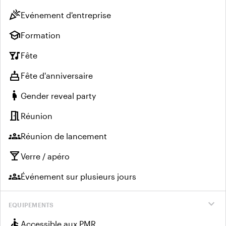
celebration
Evénement d'entreprise
school
Formation
nightlife
Fête
cake
Fête d'anniversaire
pregnant_woman
Gender reveal party
meeting_room
Réunion
groups
Réunion de lancement
local_bar
Verre / apéro
groups
Événement sur plusieurs jours
expand_more
EQUIPEMENTS
accessible
Accessible aux PMR