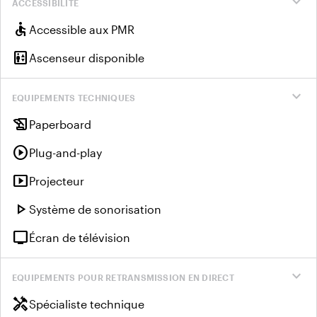
expand_more
ACCESSIBILITÉ
accessible
Accessible aux PMR
elevator
Ascenseur disponible
expand_more
EQUIPEMENTS TECHNIQUES
history_edu
Paperboard
play_circle
Plug-and-play
smart_display
Projecteur
play_arrow
Système de sonorisation
tv
Écran de télévision
expand_more
EQUIPEMENTS POUR RETRANSMISSION EN DIRECT
handyman
Spécialiste technique