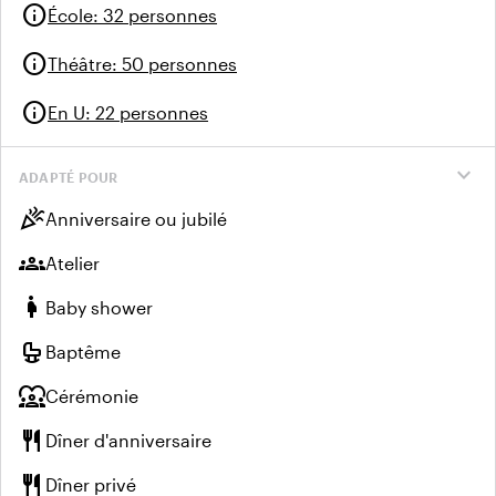
info
École
:
32 personnes
info
Théâtre
:
50 personnes
info
En U
:
22 personnes
expand_more
ADAPTÉ POUR
celebration
Anniversaire ou jubilé
groups
Atelier
pregnant_woman
Baby shower
crib
Baptême
diversity_1
Cérémonie
restaurant
Dîner d'anniversaire
restaurant
Dîner privé