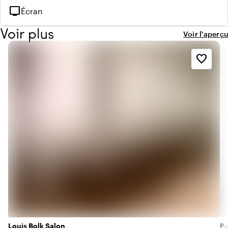
tv
Écran
Voir plus
Voir l'aperçu
favorite_border
Louis Bolk Salon
Pa