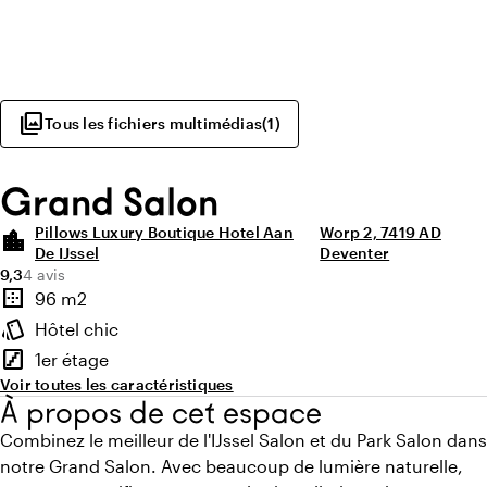
photo_library
Tous les fichiers multimédias
(
1
)
Grand Salon
Pillows Luxury Boutique Hotel Aan
Worp 2, 7419 AD
location_city
De IJssel
Deventer
Note moyenne de 9,3 sur 10
Nombre d'avis : 4
9,3
4 avis
Points forts
border_outer
96 m2
Superficie
style
Hôtel chic
Ambiance
stairs
1er étage
Étage
Voir toutes les caractéristiques
À propos de cet espace
Combinez le meilleur de l'IJssel Salon et du Park Salon dans
notre Grand Salon. Avec beaucoup de lumière naturelle,