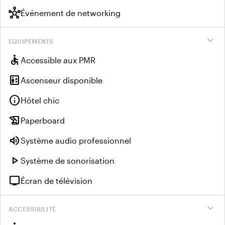
hub
Événement de networking
expand_more
EQUIPEMENTS
accessible
Accessible aux PMR
elevator
Ascenseur disponible
info
Hôtel chic
history_edu
Paperboard
volume_up
Système audio professionnel
play_arrow
Système de sonorisation
tv
Écran de télévision
expand_more
ACCESSIBILITÉ