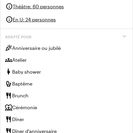
info
Théâtre
:
60 personnes
info
En U
:
24 personnes
expand_more
ADAPTÉ POUR
celebration
Anniversaire ou jubilé
groups
Atelier
pregnant_woman
Baby shower
crib
Baptême
restaurant
Brunch
diversity_1
Cérémonie
restaurant
Dîner
restaurant
Dîner d'anniversaire