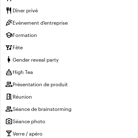
restaurant
Dîner privé
celebration
Evénement d'entreprise
school
Formation
nightlife
Fête
pregnant_woman
Gender reveal party
cake
High Tea
group
Présentation de produit
meeting_room
Réunion
group
Séance de brainstorming
photo_camera
Séance photo
local_bar
Verre / apéro