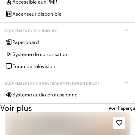
accessible
Accessible aux PMR
elevator
Ascenseur disponible
expand_more
EQUIPEMENTS TECHNIQUES
history_edu
Paperboard
play_arrow
Système de sonorisation
tv
Écran de télévision
expand_more
EQUIPEMENTS POUR RETRANSMISSION EN DIRECT
volume_up
Système audio professionnel
Voir plus
Voir l'aperçu
favorite_border