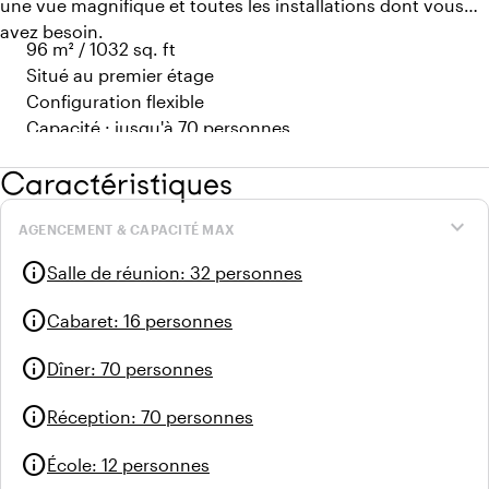
une vue magnifique et toutes les installations dont vous
avez besoin.
96 m² / 1032 sq. ft
Situé au premier étage
Configuration flexible
Capacité : jusqu'à 70 personnes
Caractéristiques
expand_more
AGENCEMENT & CAPACITÉ MAX
info
Salle de réunion
:
32 personnes
info
Cabaret
:
16 personnes
info
Dîner
:
70 personnes
info
Réception
:
70 personnes
info
École
:
12 personnes