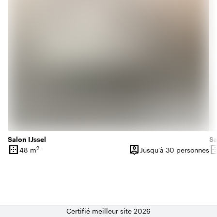
Salon IJssel
Sa
border_outer
person_pin
border_o
2
48 m
Jusqu'à 30 personnes
Superficie
Capacité
Su
Certifié meilleur site 2026