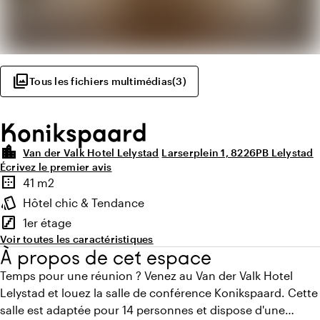
photo_library
Tous les fichiers multimédias
(
3
)
Konikspaard
location_city
Van der Valk Hotel Lelystad
Larserplein 1, 8226PB Lelystad
Écrivez le premier avis
Points forts
border_outer
41 m2
Superficie
style
Hôtel chic & Tendance
Ambiance
stairs
1er étage
Étage
Voir toutes les caractéristiques
À propos de cet espace
Temps pour une réunion ? Venez au Van der Valk Hotel
Lelystad et louez la salle de conférence Konikspaard. Cette
salle est adaptée pour 14 personnes et dispose d'une