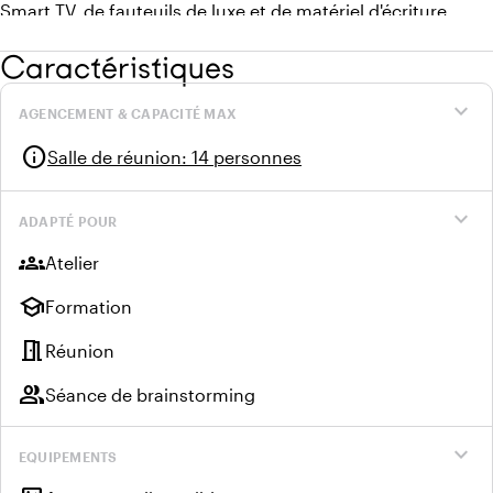
Smart TV, de fauteuils de luxe et de matériel d'écriture.
Caractéristiques
expand_more
AGENCEMENT & CAPACITÉ MAX
info
Salle de réunion
:
14 personnes
expand_more
ADAPTÉ POUR
groups
Atelier
school
Formation
meeting_room
Réunion
group
Séance de brainstorming
expand_more
EQUIPEMENTS