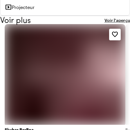
smart_display
Projecteur
Voir plus
Voir l'aperçu
favorite_border
Skybar BarBoa
Ba