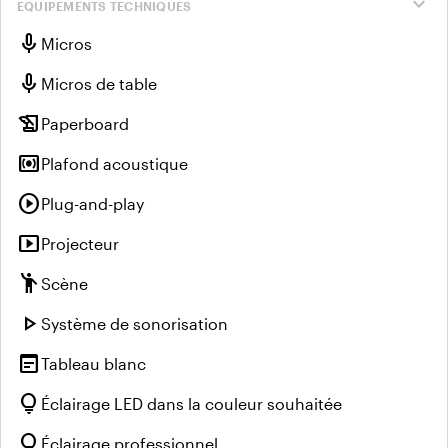
expand_more
EQUIPEMENTS TECHNIQUES
mic
Micros
mic
Micros de table
history_edu
Paperboard
surround_sound
Plafond acoustique
play_circle
Plug-and-play
smart_display
Projecteur
emoji_people
Scène
play_arrow
Système de sonorisation
wysiwyg
Tableau blanc
lightbulb
Éclairage LED dans la couleur souhaitée
lightbulb
Éclairage professionnel