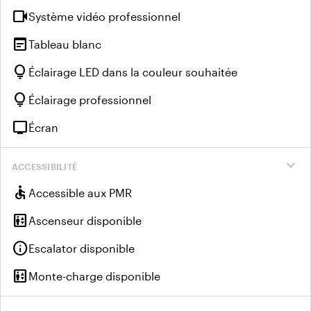
videocam
Système vidéo professionnel
wysiwyg
Tableau blanc
lightbulb
Éclairage LED dans la couleur souhaitée
lightbulb
Éclairage professionnel
tv
Écran
expand_more
ACCESSIBILITÉ
accessible
Accessible aux PMR
elevator
Ascenseur disponible
info
Escalator disponible
elevator
Monte-charge disponible