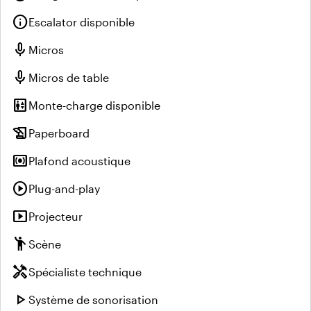
info
Escalator disponible
mic
Micros
mic
Micros de table
elevator
Monte-charge disponible
history_edu
Paperboard
surround_sound
Plafond acoustique
play_circle
Plug-and-play
smart_display
Projecteur
emoji_people
Scène
handyman
Spécialiste technique
play_arrow
Système de sonorisation