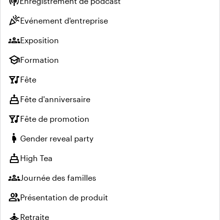
podcasts
Enregistrement de podcast
celebration
Evénement d'entreprise
groups
Exposition
school
Formation
nightlife
Fête
cake
Fête d'anniversaire
nightlife
Fête de promotion
pregnant_woman
Gender reveal party
cake
High Tea
groups
Journée des familles
group
Présentation de produit
self_improvement
Retraite