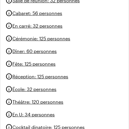
info
Salle de réunion
:
32 personnes
info
Cabaret
:
56 personnes
info
En carré
:
32 personnes
info
Cérémonie
:
125 personnes
info
Dîner
:
60 personnes
info
Fête
:
125 personnes
info
Réception
:
125 personnes
info
École
:
32 personnes
info
Théâtre
:
120 personnes
info
En U
:
34 personnes
info
Cocktail dinatoire
:
125 personnes