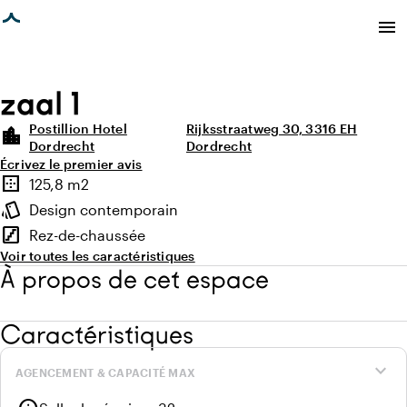
age chargée
menu
zaal 1
Postillion Hotel
Rijksstraatweg 30, 3316 EH
location_city
Dordrecht
Dordrecht
Écrivez le premier avis
Points forts
border_outer
125,8 m2
Superficie
style
Design contemporain
Ambiance
stairs
Rez-de-chaussée
Étage
Voir toutes les caractéristiques
À propos de cet espace
Caractéristiques
expand_more
AGENCEMENT & CAPACITÉ MAX