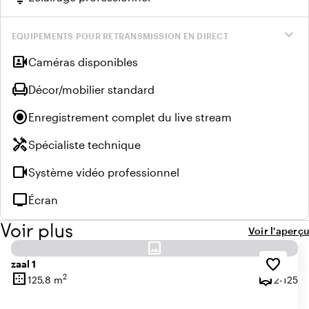
expand_more
EQUIPEMENTS POUR RETRANSMISSION EN DIRECT
video_camera_front
Caméras disponibles
chair
Décor/mobilier standard
radio_button_checked
Enregistrement complet du live stream
handyman
Spécialiste technique
videocam
Système vidéo professionnel
tv
Écran
Voir plus
Voir l'aperçu
image
favorite_border
zaal 1
border_outer
person_pin
2
De
125,8 m
2-125
Superficie
Capacité