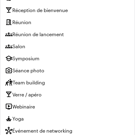
local_bar
Réception de bienvenue
meeting_room
Réunion
groups
Réunion de lancement
groups
Salon
school
Symposium
photo_camera
Séance photo
sports_kabaddi
Team building
local_bar
Verre / apéro
live_tv
Webinaire
self_improvement
Yoga
hub
Événement de networking