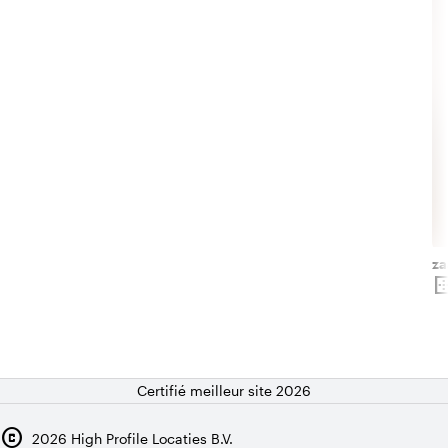
za
border_o
Su
Certifié meilleur site 2026
copyright
2026
High Profile Locaties B.V.