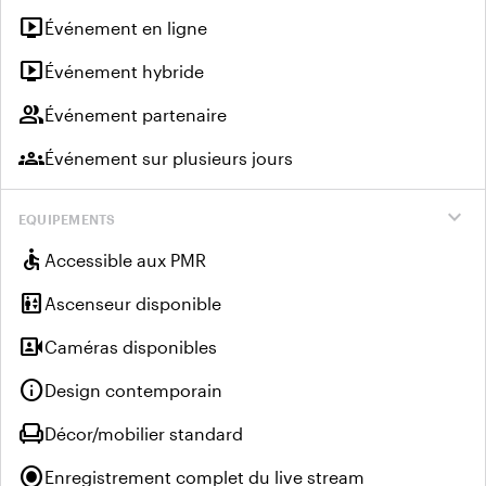
live_tv
Événement en ligne
live_tv
Événement hybride
group
Événement partenaire
groups
Événement sur plusieurs jours
expand_more
EQUIPEMENTS
accessible
Accessible aux PMR
elevator
Ascenseur disponible
video_camera_front
Caméras disponibles
info
Design contemporain
chair
Décor/mobilier standard
radio_button_checked
Enregistrement complet du live stream