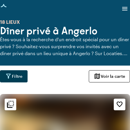
age chargée
menu
18 LIEUX
Dîner privé à Angerlo
Êtes-vous à la recherche d'un endroit spécial pour un dîner
privé ? Souhaitez-vous surprendre vos invités avec un
dîner privé dans un lieu unique à Angerlo ? Sur Locaties.nl,
vous pouvez trouver rapidement et facilement tous les
lieux à Angerlo où vous pouvez dîner en toute tranquillité.
Découvrez tous les lieux de restauration privée pour un
filter_alt
map
Filtre
Voir la carte
délicieux dîner privé.
flip_to_back
flip_to_back
Ambiance
favorite_border
info
Rustique
history
Vintage