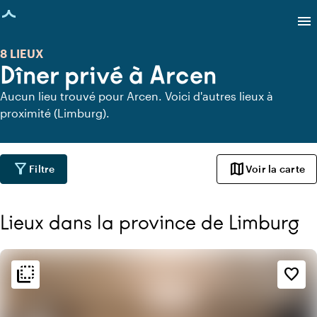
age chargée
menu
8 LIEUX
Dîner privé à Arcen
Aucun lieu trouvé pour Arcen. Voici d'autres lieux à
proximité (Limburg).
filter_alt
map
Filtre
Voir la carte
Lieux dans la province de Limburg
flip_to_back
flip_to_back
Ambiance
favorite_border
info
Classique
info
Tendance