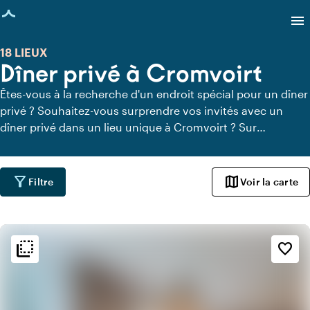
age chargée
menu
18 LIEUX
Dîner privé à Cromvoirt
Êtes-vous à la recherche d'un endroit spécial pour un dîner
privé ? Souhaitez-vous surprendre vos invités avec un
dîner privé dans un lieu unique à Cromvoirt ? Sur
Locaties.nl, vous pouvez trouver rapidement et facilement
tous les lieux à Cromvoirt où vous pouvez dîner en toute
tranquillité. Découvrez tous les lieux de restauration privée
filter_alt
map
Filtre
Voir la carte
pour un délicieux dîner privé.
flip_to_back
flip_to_back
Ambiance
favorite_border
style
Hôtel chic
info
Chaleureux