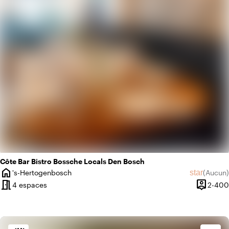
info
Romantique
Côte Bar Bistro Bossche Locals Den Bosch
home
star
's-Hertogenbosch
(
Aucun
)
Ville
Aucun avi
meeting_room
person_pin
4 espaces
2-400
Capacit