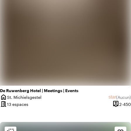
De Ruwenberg Hotel | Meetings | Events
home
star
St. Michielsgestel
(
Aucun
)
Ville
Aucun avi
meeting_room
person_pin
13 espaces
2-450
Capacit
Ambiance