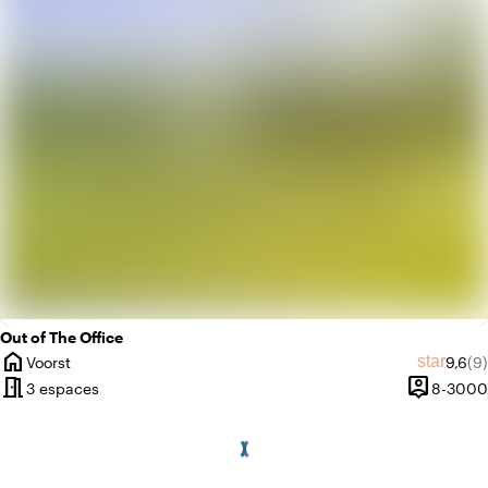
info
Jungle urbaine
Out of The Office
home
Note 
No
star
Voorst
9,6
(9)
Ville
meeting_room
person_pin
3 espaces
8-3000
Capacité