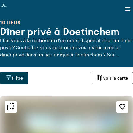
age chargée
menu
10 LIEUX
Dîner privé à Doetinchem
Êtes-vous à la recherche d'un endroit spécial pour un dîner
privé ? Souhaitez-vous surprendre vos invités avec un
dîner privé dans un lieu unique à Doetinchem ? Sur
Locaties.nl, vous pouvez trouver rapidement et facilement
tous les lieux à Doetinchem où vous pouvez dîner en toute
tranquillité. Découvrez tous les lieux de restauration privée
filter_alt
map
Filtre
Voir la carte
pour un délicieux dîner privé.
flip_to_back
flip_to_back
Ambiance
favorite_border
info
Chaleureux
info
Industriel