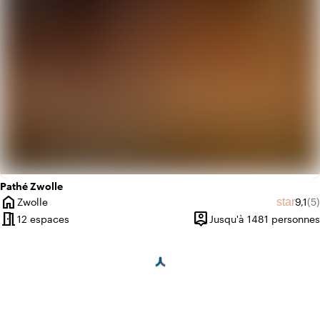
Pathé Zwolle
home
Note 
No
star
Zwolle
9,1
(5)
Ville
meeting_room
person_pin
12 espaces
Jusqu'à 1481 personnes
Capacité