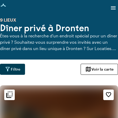
age chargée
menu
9 LIEUX
Dîner privé à Dronten
Êtes-vous à la recherche d'un endroit spécial pour un dîner
privé ? Souhaitez-vous surprendre vos invités avec un
dîner privé dans un lieu unique à Dronten ? Sur Locaties.nl,
vous pouvez trouver rapidement et facilement tous les
lieux à Dronten où vous pouvez dîner en toute tranquillité.
Découvrez tous les lieux de restauration privée pour un
filter_alt
map
Filtre
Voir la carte
délicieux dîner privé.
flip_to_back
flip_to_back
Ambiance
favorite_border
beach_access
Bohème / Ibiza
info
Rustique