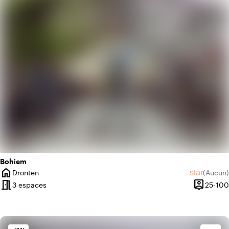
info
Botanique
Bohiem
home
star
Dronten
(
Aucun
)
Ville
Aucun avi
meeting_room
person_pin
3 espaces
25-100
Capacité