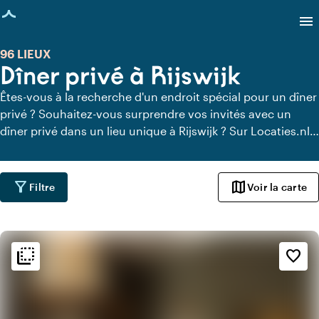
age chargée
menu
96 LIEUX
Dîner privé à Rijswijk
Êtes-vous à la recherche d'un endroit spécial pour un dîner
privé ? Souhaitez-vous surprendre vos invités avec un
dîner privé dans un lieu unique à Rijswijk ? Sur Locaties.nl,
vous pouvez trouver rapidement et facilement tous les
lieux à Rijswijk où vous pouvez dîner en toute tranquillité.
Découvrez tous les lieux de restauration privée pour un
filter_alt
map
Filtre
Voir la carte
délicieux dîner privé.
flip_to_back
flip_to_back
Ambiance
favorite_border
style
Hôtel chic
info
Rustique