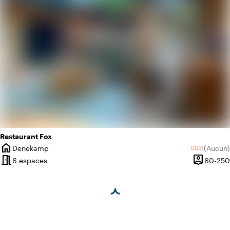
Restaurant Fox
home
star
Denekamp
(
Aucun
)
Ville
Aucun avi
meeting_room
person_pin
6 espaces
60-250
Capacité