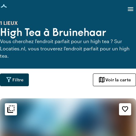
age chargée
menu
1 LIEUX
High Tea à Bruinehaar
Vous cherchez l'endroit parfait pour un high tea ? Sur
Locaties.nl, vous trouverez l'endroit parfait pour un high
tea.
filter_alt
map
Filtre
Voir la carte
flip_to_back
flip_to_back
Ambiance
favorite_border
info
Méditerranéen
info
Design contemporain