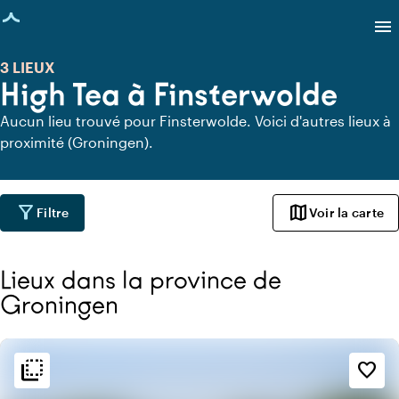
age chargée
menu
3 LIEUX
High Tea à Finsterwolde
Aucun lieu trouvé pour Finsterwolde. Voici d'autres lieux à
proximité (Groningen).
filter_alt
map
Filtre
Voir la carte
Lieux dans la province de
Groningen
flip_to_back
flip_to_back
Ambiance
favorite_border
info
Botanique