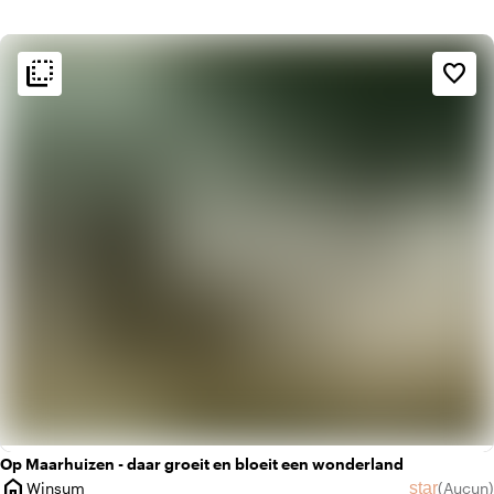
flip_to_back
flip_to_back
Ambiance
favorite_border
info
Rustique
info
Scandinave
Op Maarhuizen - daar groeit en bloeit een wonderland
home
star
Winsum
(
Aucun
)