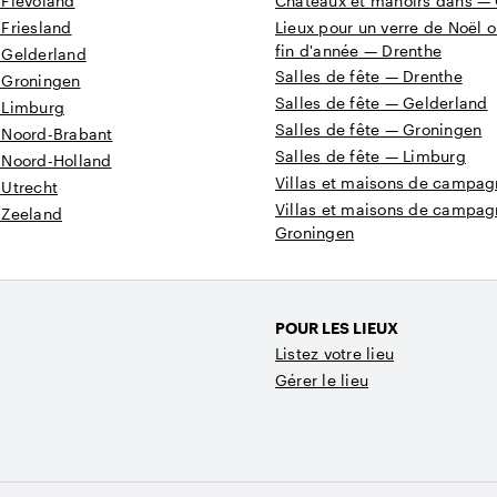
 Flevoland
Châteaux et manoirs dans — 
 Friesland
Lieux pour un verre de Noël o
fin d'année — Drenthe
 Gelderland
Salles de fête — Drenthe
 Groningen
Salles de fête — Gelderland
 Limburg
Salles de fête — Groningen
 Noord-Brabant
Salles de fête — Limburg
 Noord-Holland
Villas et maisons de campa
 Utrecht
Villas et maisons de campa
 Zeeland
Groningen
POUR LES LIEUX
Listez votre lieu
Gérer le lieu