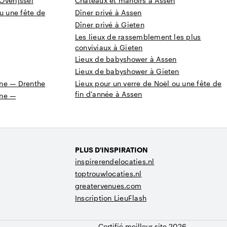
Overijssel
Châteaux et manoirs à Assen
u une fête de
Dîner privé à Assen
Dîner privé à Gieten
Les lieux de rassemblement les plus
conviviaux à Gieten
Lieux de babyshower à Assen
Lieux de babyshower à Gieten
gne — Drenthe
Lieux pour un verre de Noël ou une fête de
fin d'année à Assen
gne —
PLUS D'INSPIRATION
inspirerendelocaties.nl
toptrouwlocaties.nl
greatervenues.com
Inscription LieuFlash
Certifié meilleur site 2026