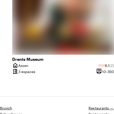
Drents Museum
home
Note 
No
star
Assen
8,1
(2)
Ville
meeting_room
person_pin
3 espaces
10-350
Capacité
Brunch
Restaurants —