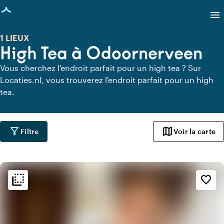
age chargée
menu
1 LIEUX
High Tea à Odoornerveen
Vous cherchez l'endroit parfait pour un high tea ? Sur
Locaties.nl, vous trouverez l'endroit parfait pour un high
tea.
filter_alt
map
Filtre
Voir la carte
flip_to_back
flip_to_back
Ambiance
favorite_border
info
Classique
info
Design contemporain