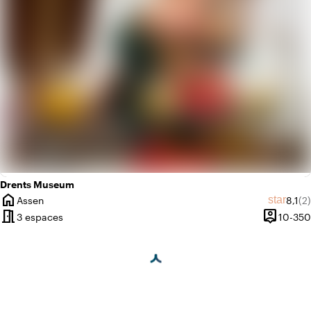
Drents Museum
home
Note 
No
star
Assen
8,1
(2)
Ville
meeting_room
person_pin
3 espaces
10-350
Capacité