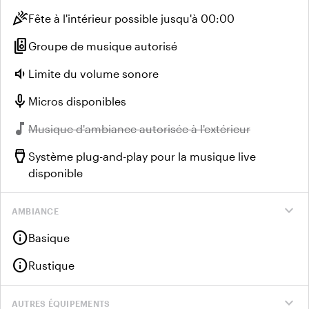
celebration
Fête à l'intérieur possible jusqu'à 00:00
speaker_group
Groupe de musique autorisé
volume_down
Limite du volume sonore
mic
Micros disponibles
music_note
Indisponible :
Musique d'ambiance autorisée à l'extérieur
settings_input_hdmi
Système plug-and-play pour la musique live
disponible
expand_more
AMBIANCE
info
Basique
info
Rustique
expand_more
AUTRES ÉQUIPEMENTS