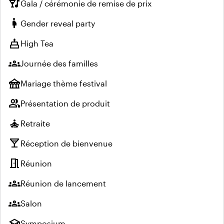
nightlife
Gala / cérémonie de remise de prix
pregnant_woman
Gender reveal party
cake
High Tea
groups
Journée des familles
festival
Mariage thème festival
group
Présentation de produit
self_improvement
Retraite
local_bar
Réception de bienvenue
meeting_room
Réunion
groups
Réunion de lancement
groups
Salon
school
Symposium