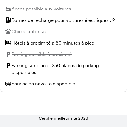
directions_car
Indisponible :
Accès possible aux voitures
ev_station
Bornes de recharge pour voitures électriques : 2
pets
Indisponible :
Chiens autorisés
hotel
Hôtels à proximité à 60 minutes à pied
local_parking
Indisponible :
Parking possible à proximité
local_parking
Parking sur place : 250 places de parking
disponibles
airport_shuttle
Service de navette disponible
Certifié meilleur site 2026