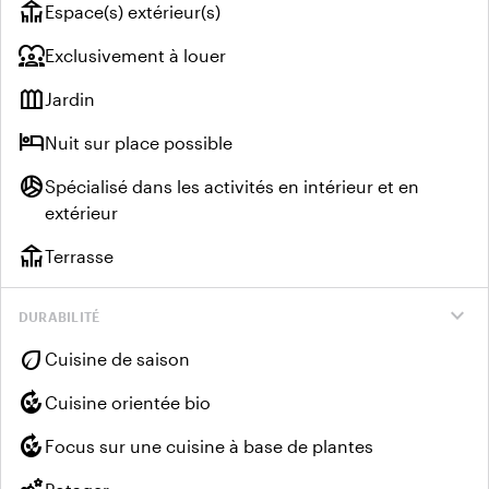
deck
Espace(s) extérieur(s)
diversity_1
Exclusivement à louer
outdoor_garden
Jardin
hotel
Nuit sur place possible
sports_volleyball
Spécialisé dans les activités en intérieur et en
extérieur
deck
Terrasse
expand_more
DURABILITÉ
eco
Cuisine de saison
compost
Cuisine orientée bio
compost
Focus sur une cuisine à base de plantes