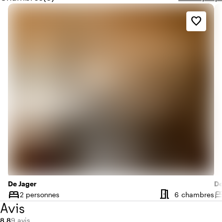
favorite_border
De Jager
De
meeting_room
bed
be
N
2 personnes
6 chambres
Capacité
Ca
Avis
Note moyenne de 8,8 sur 10
Nombre d'avis : 9
8,8
9 avis