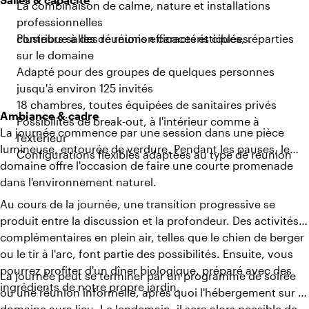
La combinaison de calme, nature et installations
professionnelles
contribue à des réunions efficaces et ciblées.
Plusieurs salles de réunion caractéristiques, réparties
sur le domaine
Adapté pour des groupes de quelques personnes
jusqu'à environ 125 invités
18 chambres, toutes équipées de sanitaires privés
Ambiance & cadre
Possibilités de break-out, à l'intérieur comme à
La journée commence par une session dans une pièce
l'extérieur
lumineuse, entourée de verdure. Pendant les pauses, le
Configurations flexibles adaptées au type de réunion
domaine offre l'occasion de faire une courte promenade
dans l'environnement naturel.
Au cours de la journée, une transition progressive se
produit entre la discussion et la profondeur. Des activités
complémentaires en plein air, telles que le chien de berger
ou le tir à l'arc, font partie des possibilités. Ensuite, vous
pourrez profiter d'un dîner biologique, préparé avec des
La journée peut se terminer par un programme de soirée
ingrédients de notre propre jardin.
ou une réunion informelle, après quoi l'hébergement sur le
domaine aura lieu. Le lendemain, il sera alors possible de