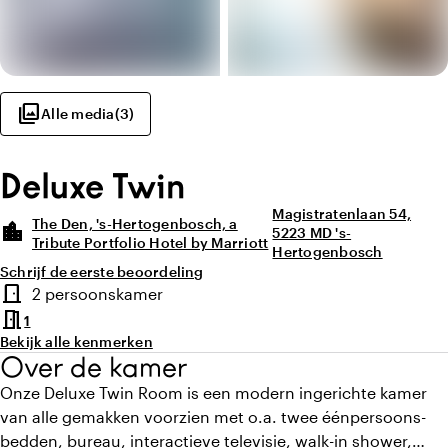
photo_library
Alle media
(
3
)
Deluxe Twin
Magistratenlaan 54,
The Den, 's-Hertogenbosch, a
location_city
5223 MD 's-
Tribute Portfolio Hotel by Marriott
Hertogenbosch
Schrijf de eerste beoordeling
Highlights
door_front
2 persoonskamer
Type kamer
meeting_room
1
Bekijk alle kenmerken
Over de kamer
Onze Deluxe Twin Room is een modern ingerichte kamer
van alle gemakken voorzien met o.a. twee éénpersoons-
bedden, bureau, interactieve televisie, walk-in shower,