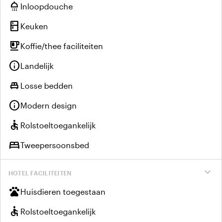
shower
Inloopdouche
kitchen
Keuken
emoji_food_beverage
Koffie/thee faciliteiten
info
Landelijk
single_bed
Losse bedden
info
Modern design
accessible
Rolstoeltoegankelijk
bed
Tweepersoonsbed
expand_more
HOTEL FACILITEITEN
pets
Huisdieren toegestaan
accessible
Rolstoeltoegankelijk