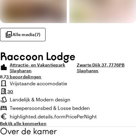
photo_library
Alle media
(
7
)
Raccoon Lodge
Attractie- en Vakantiepark
Zwarte Dijk 37, 7776PB
location_city
Slagharen
Slagharen
Gemiddelde beoordeling van 8,7 uit 10
Aantal beoordelingen: 3
8,7
3 beoordelingen
Highlights
door_front
Vrijstaande accomodatie
Type kamer
meeting_room
30
style
Landelijk & Modern design
Sfeer en uitstraling
bed
Tweepersoonsbed & Losse bedden
euro
highlighted.details.formPricePerNight
Minimumprijs
Bekijk alle kenmerken
Over de kamer