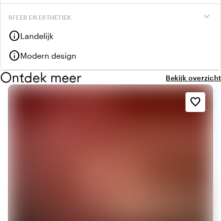
expand_more
SFEER EN ESTHETIEK
info
Landelijk
info
Modern design
Ontdek meer
Bekijk overzicht
favorite_border