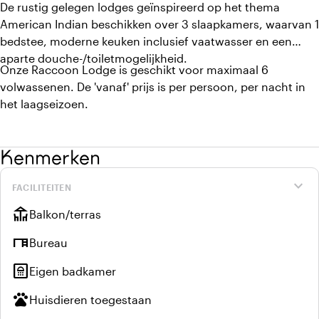
De rustig gelegen lodges geïnspireerd op het thema
American Indian beschikken over 3 slaapkamers, waarvan 1
bedstee, moderne keuken inclusief vaatwasser en een
aparte douche-/toiletmogelijkheid.
Onze Raccoon Lodge is geschikt voor maximaal 6
volwassenen. De 'vanaf' prijs is per persoon, per nacht in
het laagseizoen.
Kenmerken
expand_more
FACILITEITEN
deck
Balkon/terras
desk
Bureau
bathroom
Eigen badkamer
pets
Huisdieren toegestaan