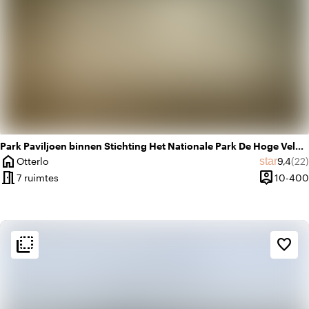
Park Paviljoen binnen Stichting Het Nationale Park De Hoge Veluwe
home
Gemidd
Aan
star
Otterlo
9,4
(22)
Plaats
meeting_room
person_pin
7 ruimtes
10-400
Capacitei
flip_to_back
flip_to_back
Sfeer en esthetiek
favorite_border
factory
Industrieel
apartment
Modern design