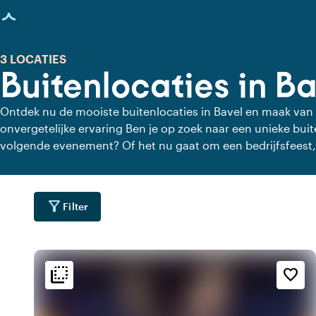
agina geladen
3 LOCATIES
Buitenlocaties in B
Ontdek nu de mooiste buitenlocaties in Bavel en maak va
onvergetelijke ervaring Ben je op zoek naar een unieke buitenlocatie in Bavel voor jouw
volgende evenement? Of het nu gaat om een bedrijfsfeest
verjaardag, Bavel biedt een scala aan prachtige buitenruimt
dakterrassen tot ruime parken en landgoederen, hier vind je
maakt op jouw gasten.
filter_alt
Filter
flip_to_back
flip_to_back
ging
Bereikbaarheid en liggin
Sfeer en esthetiek
favorite_border
info
check_box_outline_blank
wate
g
Aan een meer
Basic
location_city
theaters
wate
n
Aan het water
Black box