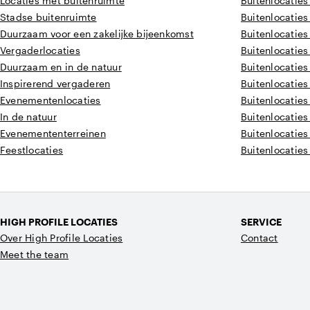
Locaties met buitenruimte
Buitenlocaties
Stadse buitenruimte
Buitenlocaties
Duurzaam voor een zakelijke bijeenkomst
Buitenlocaties
Vergaderlocaties
Buitenlocaties
Duurzaam en in de natuur
Buitenlocaties
Inspirerend vergaderen
Buitenlocaties
Evenementenlocaties
Buitenlocaties
In de natuur
Buitenlocaties
Evenemententerreinen
Buitenlocaties
Feestlocaties
Buitenlocaties
HIGH PROFILE LOCATIES
SERVICE
Over High Profile Locaties
Contact
Meet the team