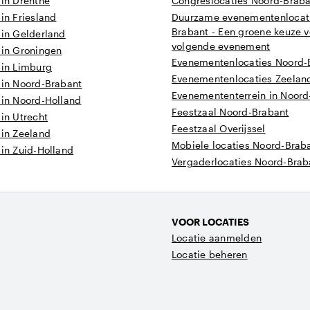
 in Drenthe
Congreslocaties Noord-Brab
 in Friesland
Duurzame evenementenlocati
Brabant - Een groene keuze v
 in Gelderland
volgende evenement
 in Groningen
Evenementenlocaties Noord-
 in Limburg
Evenementenlocaties Zeelan
 in Noord-Brabant
Evenemententerrein in Noord
 in Noord-Holland
Feestzaal Noord-Brabant
 in Utrecht
Feestzaal Overijssel
 in Zeeland
Mobiele locaties Noord-Brab
 in Zuid-Holland
Vergaderlocaties Noord-Brab
VOOR LOCATIES
Locatie aanmelden
Locatie beheren