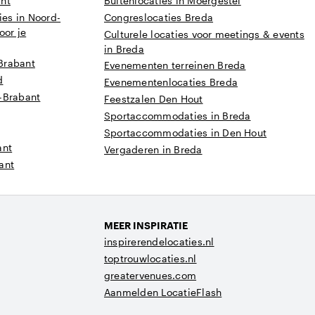
ant
Buitenlocaties in Moergestel
es in Noord-
Congreslocaties Breda
oor je
Culturele locaties voor meetings & events
in Breda
Brabant
Evenementen terreinen Breda
d
Evenementenlocaties Breda
-Brabant
Feestzalen Den Hout
Sportaccommodaties in Breda
Sportaccommodaties in Den Hout
ant
Vergaderen in Breda
ant
MEER INSPIRATIE
inspirerendelocaties.nl
toptrouwlocaties.nl
greatervenues.com
Aanmelden LocatieFlash