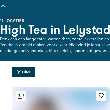
agina geladen
11 LOCATIES
High Tea in Lelysta
Denk aan een lange tafel, warme thee, zoete lekkernijen en
Tea draait om tijd maken voor elkaar. Hier vind je locaties 
die dat gevoel versterken. Met uitzicht, charme of gewoon 
haast, alleen aandacht voor elkaar en de lekkernijen.
filter_alt
Filter
flip_to_back
flip_to_back
ging
Bereikbaarheid en liggin
Sfeer en esthetiek
favorite_border
info
style
wate
g
Hotel Chic
Aan een meer
info
apartment
wate
n
Modern design
Aan het water