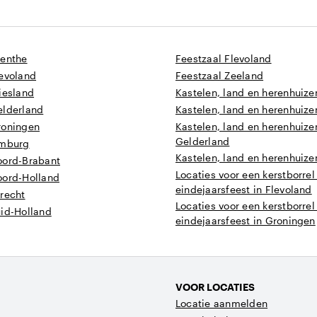
renthe
Feestzaal Flevoland
levoland
Feestzaal Zeeland
iesland
Kastelen, land en herenhuize
elderland
Kastelen, land en herenhuizen
roningen
Kastelen, land en herenhuize
Gelderland
imburg
Kastelen, land en herenhuize
oord-Brabant
Locaties voor een kerstborrel
oord-Holland
eindejaarsfeest in Flevoland
recht
Locaties voor een kerstborrel
uid-Holland
eindejaarsfeest in Groningen
VOOR LOCATIES
Locatie aanmelden