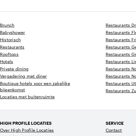
Brunch
Restaurants D
Babyshower
Restaurants F
Historisch
Restaurants Fr
Restaurants
Restaurants G
Rooftops
Restaurants G
Hotels
Restaurants L
Private dining
Restaurants N
Vergadering met diner
Restaurants N
Boutique hotels voor een zakelijke
Restaurants Ut
bijeenkomst
Restaurants Z
Locaties met buitenruimte
HIGH PROFILE LOCATIES
SERVICE
Over High Profile Locaties
Contact