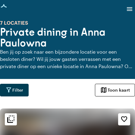
agina geladen
menu
7 LOCATIES
Private dining in Anna
Paulowna
Ben jij op zoek naar een bijzondere locatie voor een
besloten diner? Wil jij jouw gasten verrassen met een
private diner op een unieke locatie in Anna Paulowna? Op
Locaties.nl vind je snel en gemakkelijk alle locaties in Anna
Paulowna waar je in alle rust kunt dineren. Bekijk alle
private dining locaties voor een heerlijk verzorgd private
filter_alt
map
Filter
Toon kaart
diner.
flip_to_back
flip_to_back
Sfeer en esthetiek
favorite_border
factory
Industrieel
apartment
Modern design