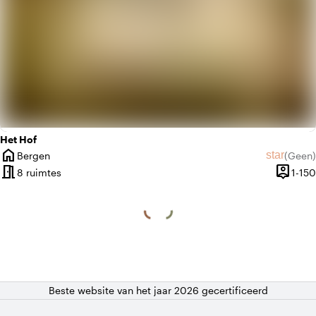
Het Hof
home
star
Bergen
(
Geen
)
Plaats
Geen beo
meeting_room
person_pin
8 ruimtes
1-150
Capacit
Beste website van het jaar 2026 gecertificeerd