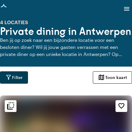
agina geladen
menu
4 LOCATIES
Private dining in Antwerpen
Ben jij op zoek naar een bijzondere locatie voor een
besloten diner? Wil jij jouw gasten verrassen met een
private diner op een unieke locatie in Antwerpen? Op
Locaties.nl vind je snel en gemakkelijk alle locaties in
Antwerpen waar je in alle rust kunt dineren. Bekijk alle
private dining locaties voor een heerlijk verzorgd private
filter_alt
map
Filter
Toon kaart
diner.
flip_to_back
flip_to_back
Sfeer en esthetiek
favorite_border
apartment
Modern design
trending_up
Trendy