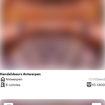
favorite
Romantisch
Handelsbeurs Antwerpen
home
star
Antwerpen
(
Geen
)
Plaats
Geen beo
meeting_room
person_pin
8 ruimtes
10-1400
Capaciteit