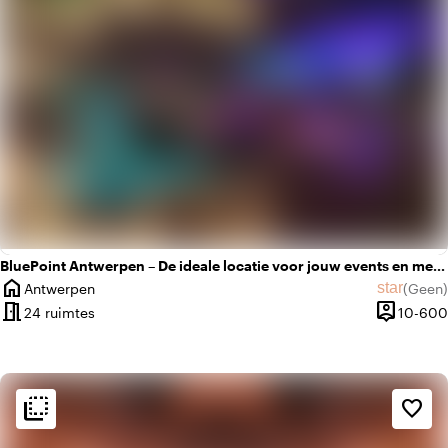
BluePoint Antwerpen – De ideale locatie voor jouw events en meetings
home
star
Antwerpen
(
Geen
)
Plaats
Geen beo
meeting_room
person_pin
24 ruimtes
10-600
Capacitei
flip_to_back
flip_to_back
Sfeer en esthetiek
favorite_border
info
Oriëntaals