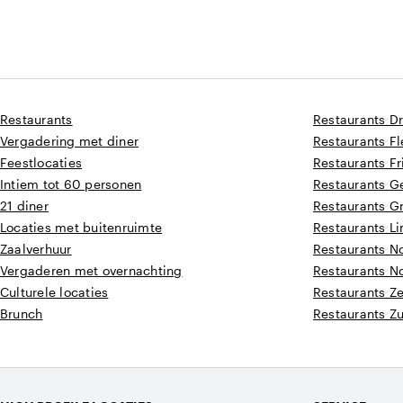
Restaurants
Restaurants D
Vergadering met diner
Restaurants F
Feestlocaties
Restaurants Fr
Intiem tot 60 personen
Restaurants G
21 diner
Restaurants G
Locaties met buitenruimte
Restaurants L
Zaalverhuur
Restaurants N
Vergaderen met overnachting
Restaurants N
Culturele locaties
Restaurants Z
Brunch
Restaurants Z