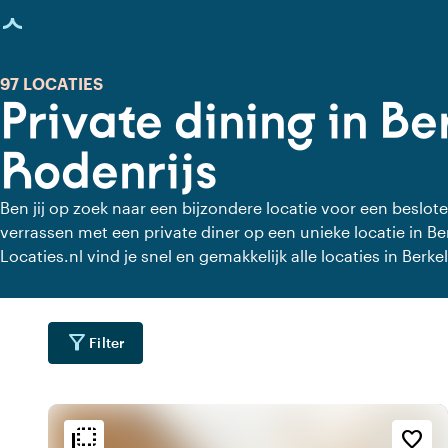
agina geladen
97 LOCATIES
Private dining in Be
Rodenrijs
Ben jij op zoek naar een bijzondere locatie voor een beslote
verrassen met een private diner op een unieke locatie in Be
Locaties.nl vind je snel en gemakkelijk alle locaties in Berkel
rust kunt dineren. Bekijk alle private dining locaties voor ee
diner.
filter_alt
Filter
flip_to_back
flip_to_back
ging
Bereikbaarheid en liggin
Sfeer en esthetiek
favorite_border