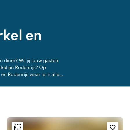
rkel en
n diner? Wil jij jouw gasten
rkel en Rodenrijs? Op
 en Rodenrijs waar je in alle
n heerlijk verzorgd private
flip_to_back
flip_to_back
g
Bereikbaarheid en ligging
Sfeer en esthetiek
favorite_border