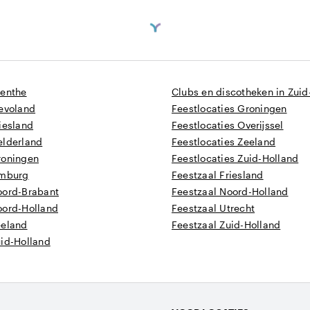
renthe
Clubs en discotheken in Zuid
levoland
Feestlocaties Groningen
iesland
Feestlocaties Overijssel
elderland
Feestlocaties Zeeland
roningen
Feestlocaties Zuid-Holland
imburg
Feestzaal Friesland
oord-Brabant
Feestzaal Noord-Holland
oord-Holland
Feestzaal Utrecht
eeland
Feestzaal Zuid-Holland
uid-Holland