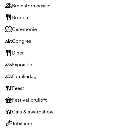
group
Brainstormsessie
restaurant
Brunch
diversity_1
Ceremonie
groups
Congres
restaurant
Diner
groups
Expositie
groups
Familiedag
nightlife
Feest
festival
Festival bruiloft
nightlife
Gala & awardshow
celebration
Jubileum