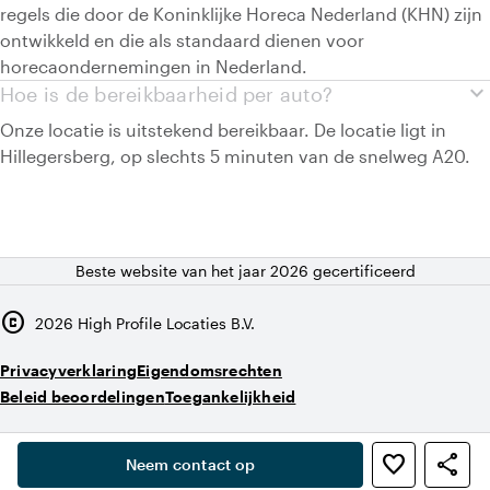
regels die door de Koninklijke Horeca Nederland (KHN) zijn
ontwikkeld en die als standaard dienen voor
horecaondernemingen in Nederland.
expand_more
Hoe is de bereikbaarheid per auto?
Onze locatie is uitstekend bereikbaar. De locatie ligt in
Hillegersberg, op slechts 5 minuten van de snelweg A20.
Beste website van het jaar 2026 gecertificeerd
copyright
2026
High Profile Locaties B.V.
Privacyverklaring
Eigendomsrechten
Beleid beoordelingen
Toegankelijkheid
,
favorite_border
share
person
Neem contact op