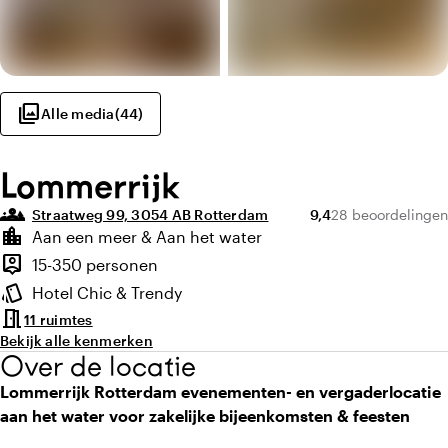
photo_library
Alle media
(
44
)
Lommerrijk
groups_3
Gemiddelde beoordel
Aantal beoordeli
Straatweg 99, 3054 AB Rotterdam
9,4
28 beoordelingen
Highlights
location_city
Aan een meer & Aan het water
Locatie en omgeving
person_pin
15-350 personen
Capaciteit
style
Hotel Chic & Trendy
Sfeer en uitstraling
meeting_room
11 ruimtes
Bekijk alle kenmerken
Over de locatie
Lommerrijk Rotterdam evenementen- en vergaderlocatie
aan het water voor zakelijke bijeenkomsten & feesten