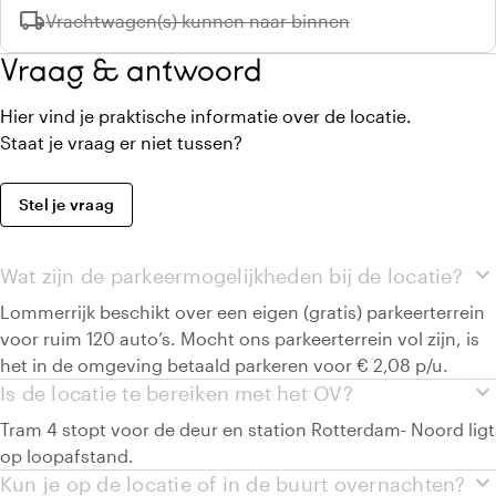
local_shipping
Niet beschikbaar:
Vrachtwagen(s) kunnen naar binnen
Vraag & antwoord
Hier vind je praktische informatie over de locatie.
Staat je vraag er niet tussen?
Stel je vraag
expand_more
Wat zijn de parkeermogelijkheden bij de locatie?
Lommerrijk beschikt over een eigen (gratis) parkeerterrein
voor ruim 120 auto’s. Mocht ons parkeerterrein vol zijn, is
het in de omgeving betaald parkeren voor € 2,08 p/u.
expand_more
Is de locatie te bereiken met het OV?
Tram 4 stopt voor de deur en station Rotterdam- Noord ligt
op loopafstand.
expand_more
Kun je op de locatie of in de buurt overnachten?