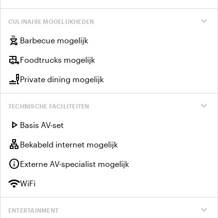
expand_more
CULINAIRE MOGELIJKHEDEN
outdoor_grill
Barbecue mogelijk
rv_hookup
Foodtrucks mogelijk
brunch_dining
Private dining mogelijk
expand_more
TECHNISCHE FACILITEITEN
play_arrow
Basis AV-set
lan
Bekabeld internet mogelijk
info
Externe AV-specialist mogelijk
wifi
WiFi
expand_more
ENTERTAINMENT