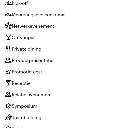
groups
Kick-off
groups
Meerdaagse bijeenkomst
hub
Netwerkevenement
local_bar
Ontvangst
restaurant
Private dining
group
Productpresentatie
nightlife
Promotiefeest
local_bar
Receptie
group
Relatie evenement
school
Symposium
sports_kabaddi
Teambuilding