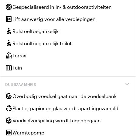
sports_volleyball
Gespecialiseerd in in- & outdooractiviteiten
elevator
Lift aanwezig voor alle verdiepingen
accessible
Rolstoeltoegankelijk
accessible
Rolstoeltoegankelijk toilet
deck
Terras
outdoor_garden
Tuin
expand_more
DUURZAAMHEID
compost
Overbodig voedsel gaat naar de voedselbank
recycling
Plastic, papier en glas wordt apart ingezameld
compost
Voedselverspilling wordt tegengegaan
heat_pump
Warmtepomp