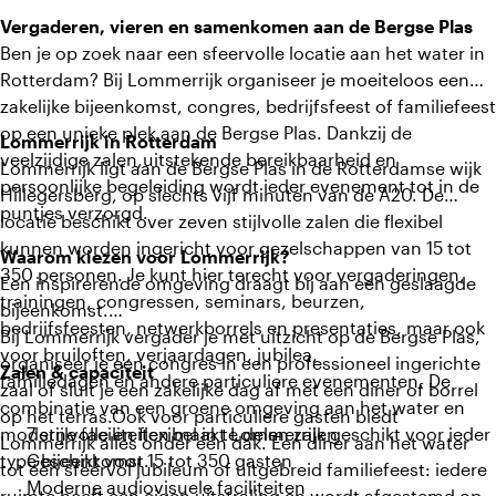
Vergaderen, vieren en samenkomen aan de Bergse Plas
Ben je op zoek naar een sfeervolle locatie aan het water in
Rotterdam? Bij Lommerrijk organiseer je moeiteloos een
zakelijke bijeenkomst, congres, bedrijfsfeest of familiefeest
op een unieke plek aan de Bergse Plas. Dankzij de
Lommerrijk in Rotterdam
veelzijdige zalen,uitstekende bereikbaarheid en
Lommerrijk ligt aan de Bergse Plas in de Rotterdamse wijk
persoonlijke begeleiding wordt ieder evenement tot in de
Hillegersberg, op slechts vijf minuten van de A20. De
puntjes verzorgd.
locatie beschikt over zeven stijlvolle zalen die flexibel
kunnen worden ingericht voor gezelschappen van 15 tot
Waarom kiezen voor Lommerrijk?
350 personen. Je kunt hier terecht voor vergaderingen,
Een inspirerende omgeving draagt bij aan een geslaagde
trainingen, congressen, seminars, beurzen,
bijeenkomst.
bedrijfsfeesten, netwerkborrels en presentaties, maar ook
Bij Lommerrijk vergader je met uitzicht op de Bergse Plas,
voor bruiloften, verjaardagen, jubilea,
organiseer je een congres in een professioneel ingerichte
Zalen & capaciteit
familiedagen en andere particuliere evenementen. De
zaal of sluit je een zakelijke dag af met een diner of borrel
combinatie van een groene omgeving aan het water en
op het terras.Ook voor particuliere gasten biedt
moderne faciliteiten maakt Lommerrijk geschikt voor ieder
7 stijlvolle en flexibel in te delen zalen
Lommerrijk alles onder één dak. Een diner aan het water
type bijeenkomst.
Geschikt voor 15 tot 350 gasten
tot een sfeervol jubileum of uitgebreid familiefeest: iedere
Moderne audiovisuele faciliteiten
ruimte heeft een eigen uitstraling en wordt afgestemd op