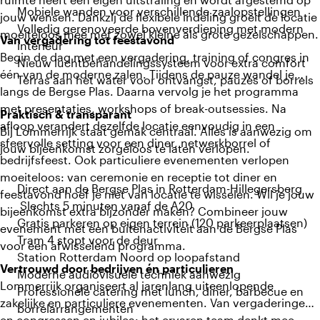
Mobiele wanden voor verschillende zaalopstellingen
jouw wensen. Dankzij de flexibele indeling groeit de locatie
Volledig gerenoveerde bovenverdieping met modern
moeiteloos mee met zowel kleine als grote gezelschappen.
Van vergadering tot feestavond
interieur
Begin de dag met een vergadering, training of congres in
Nieuw luchtbehandelingssysteem voor extra comfort
één van de moderne zalen. Tijdens de pauze wandel je
Terras aan het water voor ontvangst, pauzes of borrels
langs de Bergse Plas. Daarna vervolg je het programma
met presentaties, workshops of break-outsessies. Na
Praktisch & transparant
afloop verandert dezelfde locatie eenvoudig in een
Bij Lommerrijk staat gemak centraal. Alles is aanwezig om
sfeervolle setting voor een diner, netwerkborrel of
jouw bijeenkomst zorgeloos te laten verlopen.
bedrijfsfeest. Ook particuliere evenementen verlopen
moeiteloos: van ceremonie en receptie tot diner en
Direct aan de Bergse Plas in Rotterdam-Hillegersberg
feestavond hoef je niet van locatie te wisselen. Wil je jouw
Slechts 5 minuten vanaf de A20
bijeenkomst extra bijzonder maken? Combineer jouw
Gratis parkeren op eigen terrein (120 parkeerplaatsen)
evenement met een buitenactiviteit aan de Bergse Plas
Tram 4 stopt voor de deur
voor een afwisselend programma.
Station Rotterdam Noord op loopafstand
Vertrouwd door bedrijven én particulieren
Moderne audiovisuele techniek aanwezig
Lommerrijk organiseert al jarenlang uiteenlopende
Professionele catering met lunch, diner, barbecue en
zakelijke en particuliere evenementen. Van vergaderingen
borrelarrangementen
en congressen en jubilea: het ervaren team denkt mee