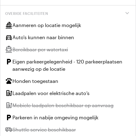
expand_more
OVERIGE FACILITEITEN
sailing
Aanmeren op locatie mogelijk
directions_car
Auto's kunnen naar binnen
directions_boat
Niet beschikbaar:
Bereikbaar per watertaxi
local_parking
Eigen parkeergelegenheid - 120 parkeerplaatsen
aanwezig op de locatie
pets
Honden toegestaan
ev_station
Laadpalen voor elektrische auto’s
ev_station
Niet beschikbaar:
Mobiele laadpalen beschikbaar op aanvraag
local_parking
Parkeren in nabije omgeving mogelijk
airport_shuttle
Niet beschikbaar:
Shuttle service beschikbaar