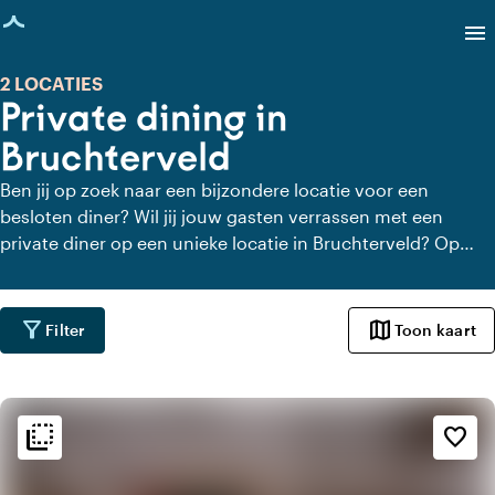
agina geladen
menu
2 LOCATIES
Private dining in
Bruchterveld
Ben jij op zoek naar een bijzondere locatie voor een
besloten diner? Wil jij jouw gasten verrassen met een
private diner op een unieke locatie in Bruchterveld? Op
Locaties.nl vind je snel en gemakkelijk alle locaties in
Bruchterveld waar je in alle rust kunt dineren. Bekijk alle
private dining locaties voor een heerlijk verzorgd private
filter_alt
map
Filter
Toon kaart
diner.
flip_to_back
flip_to_back
Sfeer en esthetiek
favorite_border
home
Huiselijk
landscape
Landelijk