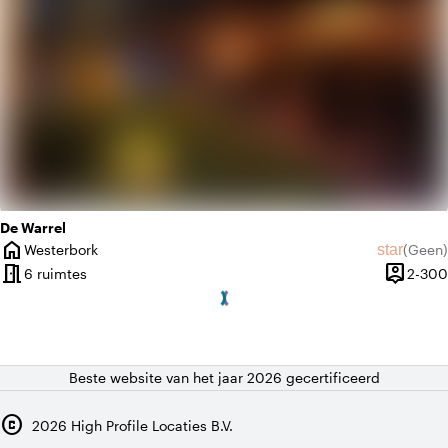
De Warrel
home
star
Westerbork
(
Geen
)
Plaats
Geen beo
meeting_room
person_pin
6 ruimtes
2-300
Capacite
Beste website van het jaar 2026 gecertificeerd
copyright
2026
High Profile Locaties B.V.