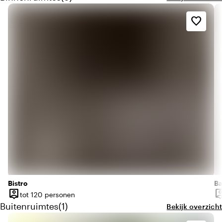
favorite_border
Bistro
Ba
person_pin
person
tot 120 personen
Capaciteit
Ca
Aantal buitenruimtes: 1
Buitenruimtes
(
1
)
Bekijk overzicht