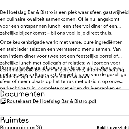
De Hoefslag Bar & Bistro is een plek waar sfeer, gastvrijheid
en culinaire kwaliteit samenkomen. Of je nu langskomt
voor een ontspannen lunch, een sfeervol diner of een
zakelijke bijeenkomst – bij ons voel je je direct thuis.
Onze keukenbrigade werkt met verse, pure ingrediënten
en stelt ieder seizoen een verrassend menu samen. Van
een intiem diner voor twee tot een feestelijke borrel of
zakelijke lunch met collega’s of relaties: wij zorgen voor
De open keuken geeft een uniek kijkje in de keuken, waar
een smaakvolle beleving in een warme, informele setting.
met passie wordt gekookt. Geniet binnen van de gezellige
Kinderen zijn uiteraard van harte welkom.
sfeer of neem plaats op het terras met uitzicht op onze
parkachtige tuin, complete met eigen druivenranken en
Documenten
moestuin – een perfecte achtergrond voor een
picture_as_pdf
Routekaart De Hoefslag Bar & Bistro.pdf
trouwceremonie, receptie of inspirerende bijeenkomst.
Ruimtes
Aantal binnenruimtes: 9
Binnenruimtes
(
9
)
Bekijk overzicht