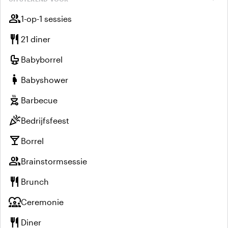
group
1-op-1 sessies
restaurant
21 diner
crib
Babyborrel
pregnant_woman
Babyshower
outdoor_grill
Barbecue
celebration
Bedrijfsfeest
local_bar
Borrel
group
Brainstormsessie
restaurant
Brunch
diversity_1
Ceremonie
restaurant
Diner