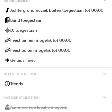
expand_more
ENTERTAINMENT
music_note
Achtergrondmuziek buiten toegestaan tot 00:00
speaker_group
Band toegestaan
graphic_eq
DJ toegestaan
celebration
Feest binnen mogelijk tot 00:00
celebration
Feest buiten mogelijk tot 00:00
volume_down
Geluidslimiet
expand_more
SFEER EN ESTHETIEK
info
Trendy
expand_more
OVERIGE FACILITEITEN
sailing
Niet beschikbaar:
Aanmeren op locatie mogelijk