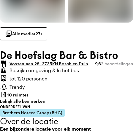
photo_library
Alle media
(
27
)
De Hoefslag Bar & Bistro
restaurant
Gemiddelde beoorde
Aantal beoordel
Vossenlaan 28, 3735KN Bosch en Duin
9,6
2 beoordelingen
Highlights
location_city
Bosrijke omgeving & In het bos
Locatie en omgeving
person_pin
tot 120 personen
Capaciteit
style
Trendy
Sfeer en uitstraling
meeting_room
10 ruimtes
Bekijk alle kenmerken
ONDERDEEL VAN
Brothers Horeca Groep (BHG)
Over de locatie
Een bijzondere locatie voor elk moment