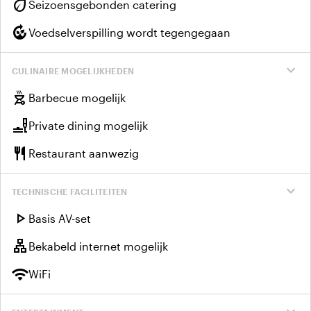
eco
Seizoensgebonden catering
compost
Voedselverspilling wordt tegengegaan
expand_more
CULINAIRE MOGELIJKHEDEN
outdoor_grill
Barbecue mogelijk
brunch_dining
Private dining mogelijk
restaurant
Restaurant aanwezig
expand_more
TECHNISCHE FACILITEITEN
play_arrow
Basis AV-set
lan
Bekabeld internet mogelijk
wifi
WiFi