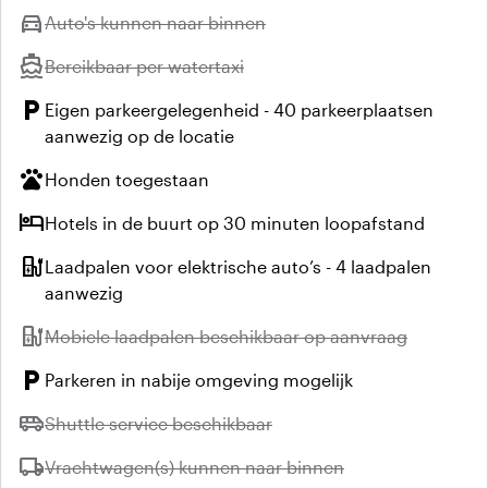
directions_car
Niet beschikbaar:
Auto's kunnen naar binnen
directions_boat
Niet beschikbaar:
Bereikbaar per watertaxi
local_parking
Eigen parkeergelegenheid - 40 parkeerplaatsen
aanwezig op de locatie
pets
Honden toegestaan
hotel
Hotels in de buurt op 30 minuten loopafstand
ev_station
Laadpalen voor elektrische auto’s - 4 laadpalen
aanwezig
ev_station
Niet beschikbaar:
Mobiele laadpalen beschikbaar op aanvraag
local_parking
Parkeren in nabije omgeving mogelijk
airport_shuttle
Niet beschikbaar:
Shuttle service beschikbaar
local_shipping
Niet beschikbaar:
Vrachtwagen(s) kunnen naar binnen