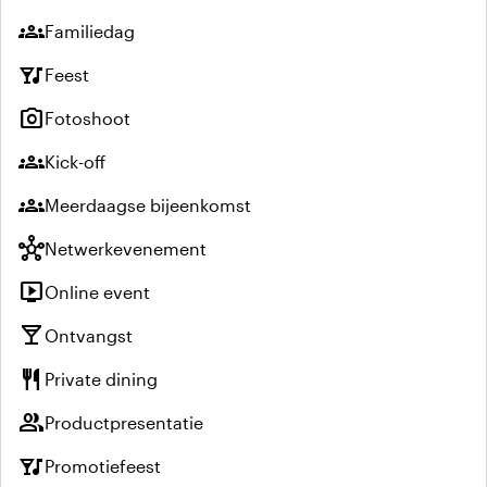
groups
Familiedag
nightlife
Feest
photo_camera
Fotoshoot
groups
Kick-off
groups
Meerdaagse bijeenkomst
hub
Netwerkevenement
live_tv
Online event
local_bar
Ontvangst
restaurant
Private dining
group
Productpresentatie
nightlife
Promotiefeest