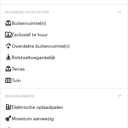
expand_more
ALGEMENE FACILITEITEN
deck
Buitenruimte(n)
diversity_1
Exclusief te huur
roofing
Overdekte buitenruimte(n)
accessible
Rolstoeltoegankelijk
deck
Terras
outdoor_garden
Tuin
expand_more
DUURZAAMHEID
ev_charger
Elektrische oplaadpalen
emoji_nature
Moestuin aanwezig