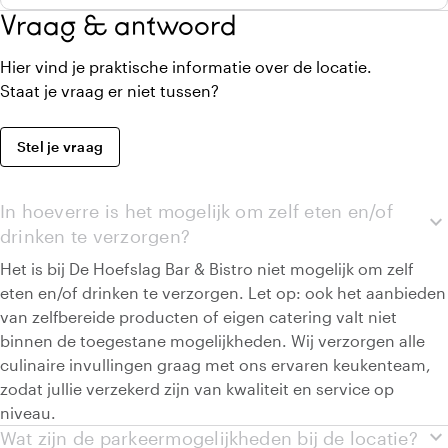
Vraag & antwoord
Hier vind je praktische informatie over de locatie.
Staat je vraag er niet tussen?
Stel je vraag
In hoeverre is het mogelijk om zelf eten en/of
expand_more
drinken te verzorgen?
Het is bij De Hoefslag Bar & Bistro niet mogelijk om zelf
eten en/of drinken te verzorgen. Let op: ook het aanbieden
van zelfbereide producten of eigen catering valt niet
binnen de toegestane mogelijkheden. Wij verzorgen alle
culinaire invullingen graag met ons ervaren keukenteam,
zodat jullie verzekerd zijn van kwaliteit en service op
niveau.
expand_more
Wat zijn de parkeermogelijkheden bij de locatie?