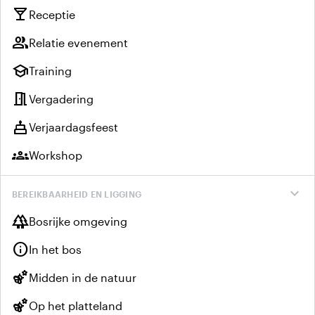
local_bar
Receptie
group
Relatie evenement
school
Training
meeting_room
Vergadering
cake
Verjaardagsfeest
groups
Workshop
expand_more
BEREIKBAARHEID EN LIGGING
forest
Bosrijke omgeving
info
In het bos
emoji_nature
Midden in de natuur
emoji_nature
Op het platteland