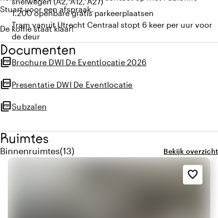
snelwegen (A2, A12, A27)
Stuart voor een afspraak.
1.200 openbare gratis parkeerplaatsen
Tram vanuit Utrecht Centraal stopt 6 keer per uur voor
De koffie staat klaar!
de deur
Documenten
12 subzalen te gebruiken van 40 tot 200 personen
picture_as_pdf
Brochure DWI De Eventlocatie 2026
picture_as_pdf
Presentatie DWI De Eventlocatie
picture_as_pdf
Subzalen
Ruimtes
Aantal binnenruimtes: 13
Binnenruimtes
(
13
)
Bekijk overzicht
favorite_border