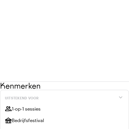
Kenmerken
expand_more
UITSTEKEND VOOR
group
1-op-1 sessies
festival
Bedrijfsfestival