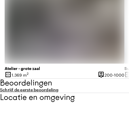
Atelier - grote zaal
Su
border_outer
person_pin
border_o
2
20
1.369 m
200-1000
Oppervlakte
Capaciteit
Op
Beoordelingen
Schrijf de eerste beoordeling
Locatie en omgeving