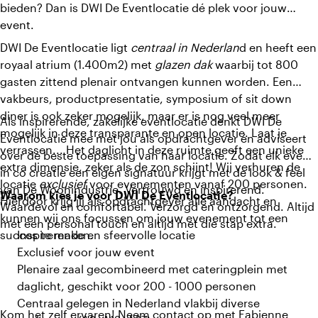
bieden? Dan is DWI De Eventlocatie dé plek voor jouw
event.
DWI De Eventlocatie ligt
centraal in Nederlan
d en heeft een
royaal atrium (1.400m2) met
glazen dak
waarbij tot 800
gasten zittend plenair ontvangen kunnen worden. Een
vakbeurs, productpresentatie, symposium of sit down
diner is ook zeker mogelijk, maar er is nog veel meer
Als inspirerende, zakelijke eventlocatie denkt DWI De
mogelijk in deze transparante en open locatie. Laat je
Eventlocatie mee met jou als opdrachtgever én adviseert
verrassen... Het daglicht in deze ruimte geeft een unieke
over de beste toepassing van haar locatie. Zodat elk event,
extra dimensie, zeker als de zon schijnt! Wij verhuren de
in co creatie een eigen signatuur krijgt met de look & feel
locatie
exclusief
voor evenementen vanaf 200 personen.
van De Woonindustrie. Vertrouwd en inspirerend.
Waarom kies je voor DWI De Eventlocatie?
Hierdoor krijg jij als opdrachtgever alle aandacht en
Waardevol en comfortabel. Verzorgd en ontzorgend. Altijd
kunnen wij ons focussen om jouw evenement tot een
met een personal touch en altijd met die stap extra.
succes te maken.
Inspirerende en sfeervolle locatie
Exclusief voor jouw event
Plenaire zaal gecombineerd met cateringplein met
daglicht, geschikt voor 200 - 1000 personen
Centraal gelegen in Nederland vlakbij diverse
Kom het zelf ervaren! Neem contact op met Fabienne