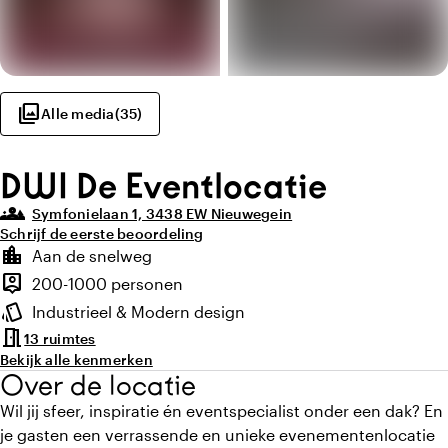
photo_library
Alle media
(
35
)
DWI De Eventlocatie
groups_3
Symfonielaan 1, 3438 EW Nieuwegein
Schrijf de eerste beoordeling
Highlights
location_city
Aan de snelweg
Locatie en omgeving
person_pin
200-1000 personen
Capaciteit
style
Industrieel & Modern design
Sfeer en uitstraling
meeting_room
13 ruimtes
Bekijk alle kenmerken
Over de locatie
Wil jij sfeer, inspiratie én eventspecialist onder een dak? En
je gasten een verrassende en unieke evenementenlocatie