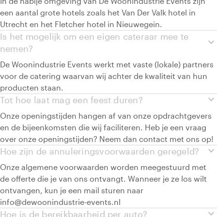
In de nabije omgeving van De Woonindustrie Events zijn
een aantal grote hotels zoals het Van Der Valk hotel in
Utrecht en het Fletcher hotel in Nieuwegein.
Is het mogelijk om een eigen cateraar mee te
expand_more
nemen?
De Woonindustrie Events werkt met vaste (lokale) partners
voor de catering waarvan wij achter de kwaliteit van hun
producten staan.
expand_more
Tot hoe laat mag een feest duren?
Onze openingstijden hangen af van onze opdrachtgevers
en de bijeenkomsten die wij faciliteren. Heb je een vraag
over onze openingstijden? Neem dan contact met ons op!
expand_more
Hoe zijn de annuleringsvoorwaarden geregeld?
Onze algemene voorwaarden worden meegestuurd met
de offerte die je van ons ontvangt. Wanneer je ze los wilt
ontvangen, kun je een mail sturen naar
info@dewoonindustrie-events.nl
expand_more
Hoe is de bereikbaarheid per auto?