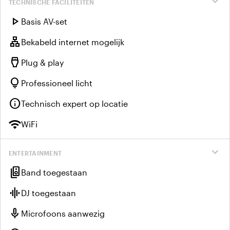
expand_more
TECHNISCHE FACILITEITEN
play_arrow
Basis AV-set
lan
Bekabeld internet mogelijk
settings_input_hdmi
Plug & play
lightbulb
Professioneel licht
info
Technisch expert op locatie
wifi
WiFi
expand_more
ENTERTAINMENT
speaker_group
Band toegestaan
graphic_eq
DJ toegestaan
mic
Microfoons aanwezig