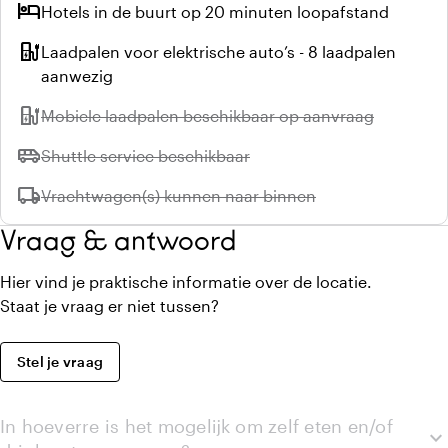
hotel
Hotels in de buurt op 20 minuten loopafstand
ev_station
Laadpalen voor elektrische auto’s - 8 laadpalen
aanwezig
ev_station
Niet beschikbaar:
Mobiele laadpalen beschikbaar op aanvraag
airport_shuttle
Niet beschikbaar:
Shuttle service beschikbaar
local_shipping
Niet beschikbaar:
Vrachtwagen(s) kunnen naar binnen
Vraag & antwoord
Hier vind je praktische informatie over de locatie.
Staat je vraag er niet tussen?
Stel je vraag
In hoeverre is het mogelijk om zelf eten en/of
expand_more