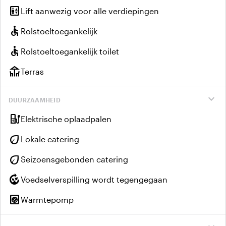
elevator
Lift aanwezig voor alle verdiepingen
accessible
Rolstoeltoegankelijk
accessible
Rolstoeltoegankelijk toilet
deck
Terras
expand_more
DUURZAAMHEID
ev_charger
Elektrische oplaadpalen
eco
Lokale catering
eco
Seizoensgebonden catering
compost
Voedselverspilling wordt tegengegaan
heat_pump
Warmtepomp