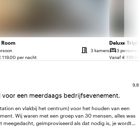
e Room
Deluxe Trip
meeting_room
bed
 kamers
Aantal kame
ersoon
3 kamers
3 persone
teit
Capaciteit
€ 119,00 per nacht
Vanaf € 159,0
Gem
9,8
el voor een meerdaags bedrijfsevenement.
 station en vlakbij het centrum) voor het houden van een
ment. Wij waren met een groep van 30 mensen, alles was
dt meegedacht, geimproviseerd als dat nodig is, je wordt