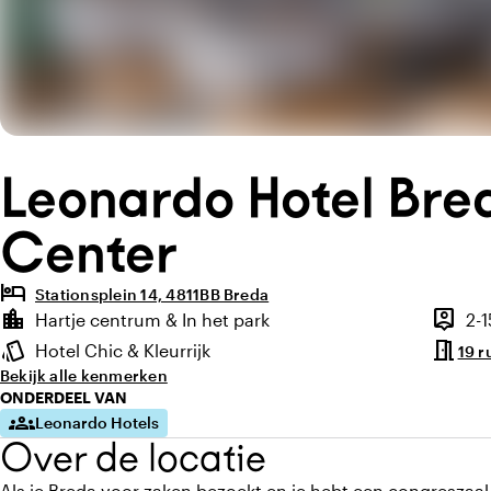
Leonardo Hotel Bre
Center
hotel
Stationsplein 14, 4811BB Breda
Highlights
location_city
person_pin
Hartje centrum & In het park
2-
Locatie en omgeving
Capacit
meeting_room
style
Hotel Chic & Kleurrijk
19 r
Sfeer en uitstraling
Bekijk alle kenmerken
ONDERDEEL VAN
groups
Leonardo Hotels
Over de locatie
Als je Breda voor zaken bezoekt en je hebt een congreszaal