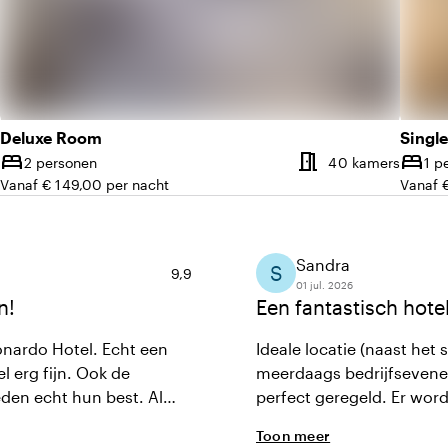
Deluxe Room
Singl
meeting_room
bed
bed
Aantal kamers
Aantal
2 personen
40 kamers
1 p
Capaciteit
Capaci
Vanaf € 149,00 per nacht
Vanaf 
Sandra
S
Gemiddelde beoordeling van 9,9 uit 10
9,9
01 jul. 2026
n!
Een fantastisch hot
onardo Hotel. Echt een
Ideale locatie (naast het
 erg fijn. Ook de
meerdaags bedrijfsevene
den echt hun best. Al
perfect geregeld. Er wor
als klant totaal ontzorgd.
Toon meer