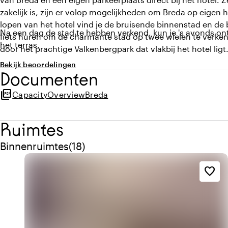
zakelijk is, zijn er volop mogelijkheden om Breda op eigen
lopen van het hotel vind je de bruisende binnenstad en de
Na een dag de stad te hebben verkend, kun je 's avonds o
fiets huren om de charmante stad op twee wielen te verke
het terras.
door het prachtige Valkenbergpark dat vlakbij het hotel ligt
Bekijk beoordelingen
Documenten
picture_as_pdf
CapacityOverviewBreda
Ruimtes
Aantal binnenruimtes: 18
Binnenruimtes
(
18
)
favorite_border