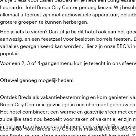
Leonardo Hotel Breda City Center genoeg keuze. Wij beschi
allemaal uitgerust zijn met audiovisuele apparatuur, geluid
grotere groepen te kunnen herbergen.
Heb je iets te vieren? Dan zit je bij dit hotel ook aan het go
aanwezig, en een feestzaal voor besloten borrels feesten. D
vanalles georganiseerd kan worden. Hier zijn onze BBQ's inc
populair.
Voor een 2, 3 of 4-gangenmenu kun je terecht in ons sfeerv
Oftewel genoeg mogelijkheden!
Ontdek Breda als vakantiebestemming en kom genieten van
Breda City Center is gevestigd in een charmant gebouw dat
Het hotel combineert een warme en gastvrije sfeer met ee
zuidelijke stad nou bezoekt voor zaken of vakantie, er zijn 
in het centrum kunnen combineren met vriendelijke service
Leonardo Hotel Breda City Center is makkelijk te bereiken da
van Breda en een eigen parkeerplaats direct bij het hotel. Z