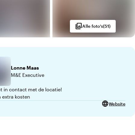
photo_library
Alle foto's
(
51
)
Lonne
Maas
M&E Executive
t in contact met de locatie!
 extra kosten
language
Website