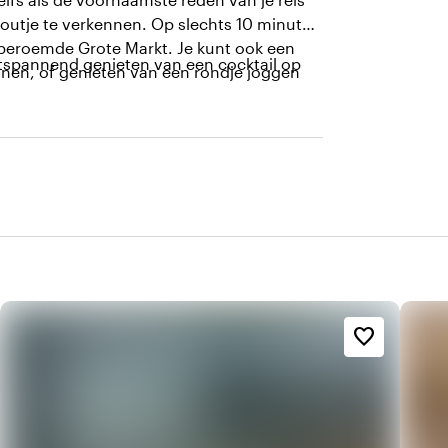
 houtje te verkennen. Op slechts 10 minuten
 beroemde Grote Markt. Je kunt ook een
ntspannend genieten van een cocktail op
nnen, of genieten van een rondje joggen
.
favorite_border