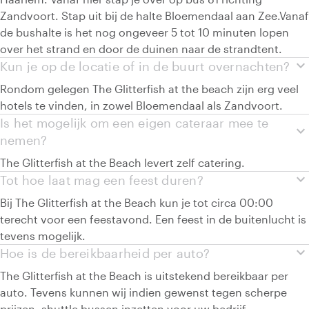
Zandvoort. Stap uit bij de halte Bloemendaal aan Zee.Vanaf
de bushalte is het nog ongeveer 5 tot 10 minuten lopen
over het strand en door de duinen naar de strandtent.
expand_more
Kun je op de locatie of in de buurt overnachten?
Rondom gelegen The Glitterfish at the beach zijn erg veel
hotels te vinden, in zowel Bloemendaal als Zandvoort.
Is het mogelijk om een eigen cateraar mee te
expand_more
nemen?
The Glitterfish at the Beach levert zelf catering.
expand_more
Tot hoe laat mag een feest duren?
Bij The Glitterfish at the Beach kun je tot circa 00:00
terecht voor een feestavond. Een feest in de buitenlucht is
tevens mogelijk.
expand_more
Hoe is de bereikbaarheid per auto?
The Glitterfish at the Beach is uitstekend bereikbaar per
auto. Tevens kunnen wij indien gewenst tegen scherpe
prijzen, shuttle bussen inzetten voor uw bedrijf.