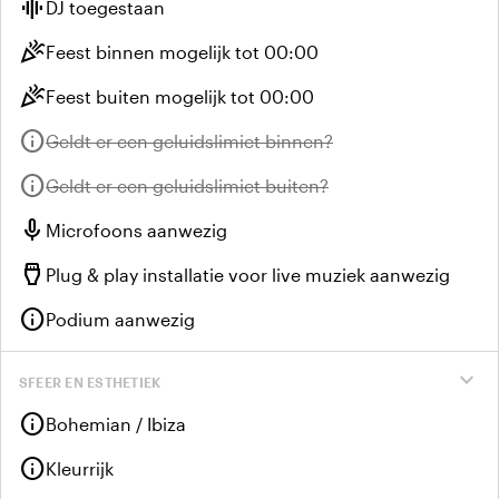
graphic_eq
DJ toegestaan
celebration
Feest binnen mogelijk tot 00:00
celebration
Feest buiten mogelijk tot 00:00
info
Niet beschikbaar:
Geldt er een geluidslimiet binnen?
info
Niet beschikbaar:
Geldt er een geluidslimiet buiten?
mic
Microfoons aanwezig
settings_input_hdmi
Plug & play installatie voor live muziek aanwezig
info
Podium aanwezig
expand_more
SFEER EN ESTHETIEK
info
Bohemian / Ibiza
info
Kleurrijk