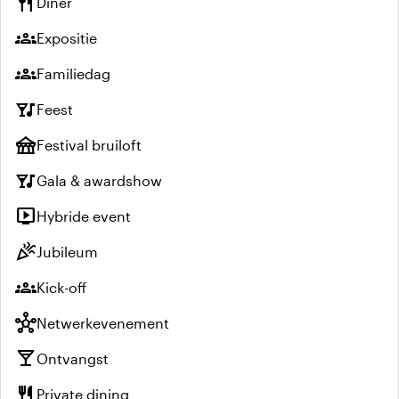
restaurant
Diner
groups
Expositie
groups
Familiedag
nightlife
Feest
festival
Festival bruiloft
nightlife
Gala & awardshow
live_tv
Hybride event
celebration
Jubileum
groups
Kick-off
hub
Netwerkevenement
local_bar
Ontvangst
restaurant
Private dining