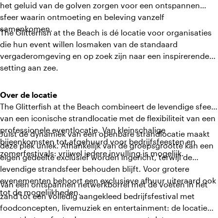
het geluid van de golven zorgen voor een ontspannen
sfeer waarin ontmoeting en beleving vanzelf
samenkomen.
The Glitterfish at the Beach is dé locatie voor organisaties
die hun event willen losmaken van de standaard
vergaderomgeving en op zoek zijn naar een inspirerende
setting aan zee.
Over de locatie
The Glitterfish at the Beach combineert de levendige sfeer
van een iconische strandlocatie met de flexibiliteit van een
professionele eventlocatie. Van kleinschalige
Juist de dynamiek van een openbare strandlocatie maakt
bijeenkomsten tot afgehuurd voor bedrijfsfeesten en
deze plek uniek. Afhankelijk van de groepsgrootte kan een
zomerfestivals: vrijwel iedere invulling is mogelijk.
eigen gedeelte exclusief worden ingericht, terwijl de
levendige strandsfeer behouden blijft. Voor grotere
evenementen behoort een exclusieve afhuur uiteraard ook
Van een ontspannen netwerkborrel met de voeten in het
tot de mogelijkheden.
zand tot een volledig aangekleed bedrijfsfestival met
foodconcepten, livemuziek en entertainment: de locatie