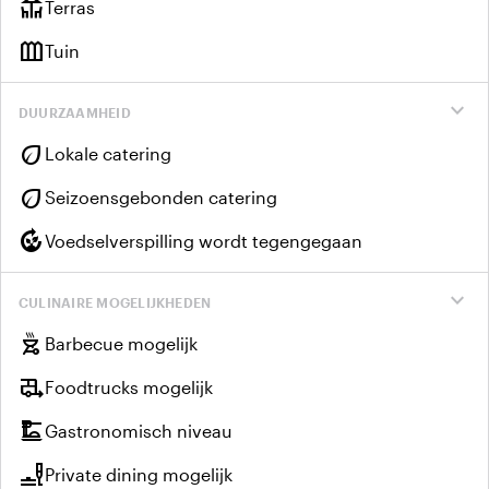
deck
Terras
outdoor_garden
Tuin
expand_more
DUURZAAMHEID
eco
Lokale catering
eco
Seizoensgebonden catering
compost
Voedselverspilling wordt tegengegaan
expand_more
CULINAIRE MOGELIJKHEDEN
outdoor_grill
Barbecue mogelijk
rv_hookup
Foodtrucks mogelijk
dinner_dining
Gastronomisch niveau
brunch_dining
Private dining mogelijk