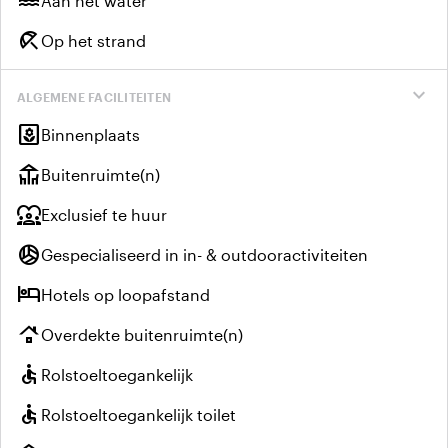
water
Aan het water
beach_access
Op het strand
expand_more
ALGEMENE FACILITEITEN
yard
Binnenplaats
deck
Buitenruimte(n)
diversity_1
Exclusief te huur
sports_volleyball
Gespecialiseerd in in- & outdooractiviteiten
hotel
Hotels op loopafstand
roofing
Overdekte buitenruimte(n)
accessible
Rolstoeltoegankelijk
accessible
Rolstoeltoegankelijk toilet