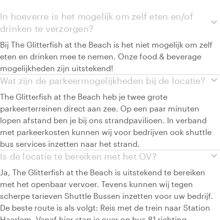
In hoeverre is het mogelijk om zelf eten en/of
expand_more
drinken te verzorgen?
Bij The Glitterfish at the Beach is het niet mogelijk om zelf
eten en drinken mee te nemen. Onze food & beverage
mogelijkheden zijn uitstekend!
expand_more
Wat zijn de parkeermogelijkheden bij de locatie?
The Glitterfish at the Beach heb je twee grote
parkeerterreinen direct aan zee. Op een paar minuten
lopen afstand ben je bij ons strandpavilioen. In verband
met parkeerkosten kunnen wij voor bedrijven ook shuttle
bus services inzetten naar het strand.
expand_more
Is de locatie te bereiken met het OV?
Ja, The Glitterfish at the Beach is uitstekend te bereiken
met het openbaar vervoer. Tevens kunnen wij tegen
scherpe tarieven Shuttle Bussen inzetten voor uw bedrijf.
De beste route is als volgt: Reis met de trein naar Station
Haarlem. Vanaf hier stap je over op bus 81 richting