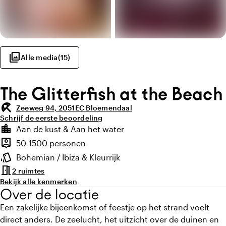
photo_library
Alle media
(
15
)
The Glitterfish at the Beach
beach_access
Zeeweg 94, 2051EC Bloemendaal
Schrijf de eerste beoordeling
Highlights
location_city
Aan de kust & Aan het water
Locatie en omgeving
person_pin
50-1500 personen
Capaciteit
style
Bohemian / Ibiza & Kleurrijk
Sfeer en uitstraling
meeting_room
2 ruimtes
Bekijk alle kenmerken
Over de locatie
Een zakelijke bijeenkomst of feestje op het strand voelt
direct anders. De zeelucht, het uitzicht over de duinen en