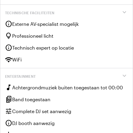
expand_more
TECHNISCHE FACILITEITEN
info
Externe AV-specialist mogelijk
lightbulb
Professioneel licht
info
Technisch expert op locatie
wifi
WiFi
expand_more
ENTERTAINMENT
music_note
Achtergrondmuziek buiten toegestaan tot 00:00
speaker_group
Band toegestaan
tune
Complete DJ set aanwezig
info
DJ booth aanwezig