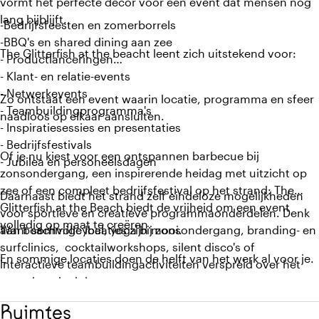
vormt het perfecte decor voor een event dat mensen nog
lang bijblijft.
-Bedrijfsfeesten en zomerborrels
-BBQ's en shared dining aan zee
The Glitterfish at the beacht leent zich uitstekend voor:
- Productlanceringen
- Klant- en relatie-events
- Netwerkevents
Zo ontstaat een event waarin locatie, programma en sfeer
- Teambuildingprogramma's
naadloos op elkaar aansluiten.
- Inspiratiesessies en presentaties
- Bedrijfsfestivals
Of je nu kiest voor een ontspannen barbecue bij
- Jubilea en personeelsdagen
zonsondergang, een inspirerende heidag met uitzicht op
zee of een compleet bedrijfsfestival op het strand: The
Daarnaast biedt het strand zelf eindeloze mogelijkheden
Glitterfish at the Beach biedt de vrijheid om een event
voor sportieve en creatieve programmaonderdelen. Denk
volledig op maat te creëren.
aan beachvolleybal, yoga bij zonsondergang, branding- en
Want sommige locaties zijn mooi.
surfclinics, cocktailworkshops, silent disco's of
En sommige locaties doen de helft van het werk al voor je.
interactieve teambuildingactiviteiten verspreid over het
strand en de duinen.
Ruimtes
Van locatie naar totaalbeleving