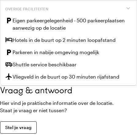
expand_more
OVERIGE FACILITEITEN
local_parking
Eigen parkeergelegenheid - 500 parkeerplaatsen
aanwezig op de locatie
hotel
Hotels in de buurt op 2 minuten loopafstand
local_parking
Parkeren in nabije omgeving mogelijk
airport_shuttle
Shuttle service beschikbaar
flight
Vliegveld in de buurt op 30 minuten rijafstand
Vraag & antwoord
Hier vind je praktische informatie over de locatie.
Staat je vraag er niet tussen?
Stel je vraag