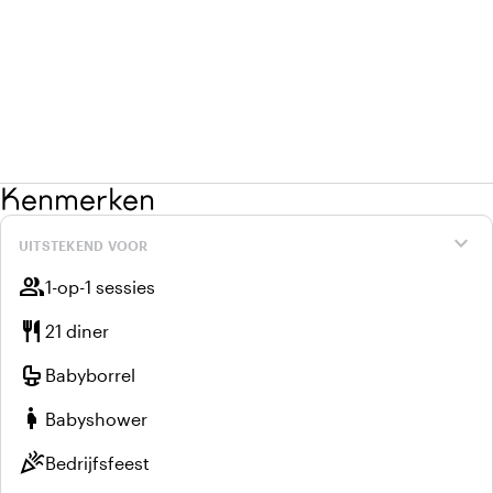
Kenmerken
expand_more
UITSTEKEND VOOR
group
1-op-1 sessies
restaurant
21 diner
crib
Babyborrel
pregnant_woman
Babyshower
celebration
Bedrijfsfeest