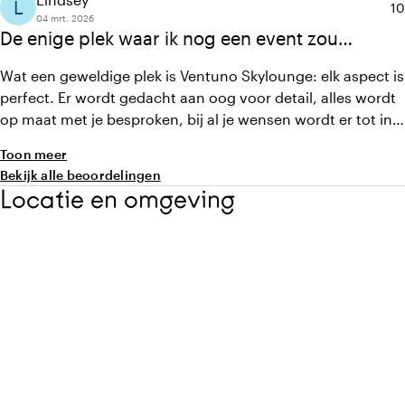
L
Ge
10
04 mrt. 2026
De enige plek waar ik nog een event zou
organiseren
Wat een geweldige plek is Ventuno Skylounge: elk aspect is
perfect. Er wordt gedacht aan oog voor detail, alles wordt
op maat met je besproken, bij al je wensen wordt er tot in
de puntjes meegedacht: private dining, walking dinner,
Toon meer
een borrel... alles mas mogelijk. Hele fijne samenwerking
Bekijk alle beoordelingen
en de uitkomst was alles wat we hadden kunnen dromen!
Locatie en omgeving