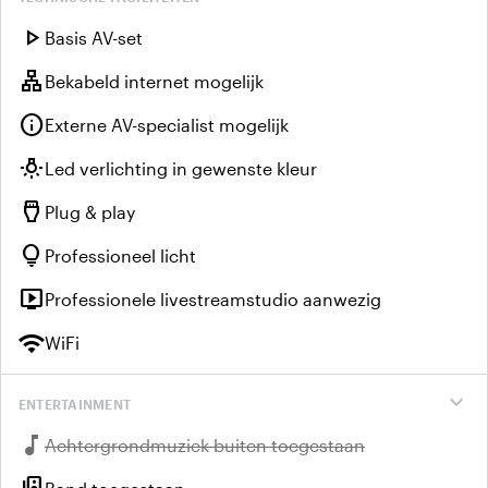
play_arrow
Basis AV-set
lan
Bekabeld internet mogelijk
info
Externe AV-specialist mogelijk
wb_incandescent
Led verlichting in gewenste kleur
settings_input_hdmi
Plug & play
lightbulb
Professioneel licht
live_tv
Professionele livestreamstudio aanwezig
wifi
WiFi
expand_more
ENTERTAINMENT
music_note
Niet beschikbaar:
Achtergrondmuziek buiten toegestaan