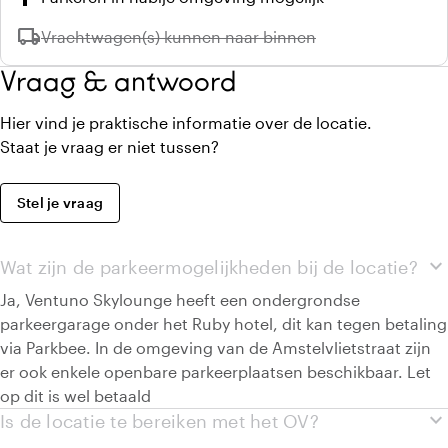
local_shipping
Niet beschikbaar:
Vrachtwagen(s) kunnen naar binnen
Vraag & antwoord
Hier vind je praktische informatie over de locatie.
Staat je vraag er niet tussen?
Stel je vraag
expand_more
Wat zijn de parkeermogelijkheden bij de locatie?
Ja, Ventuno Skylounge heeft een ondergrondse
parkeergarage onder het Ruby hotel, dit kan tegen betaling
via Parkbee. In de omgeving van de Amstelvlietstraat zijn
er ook enkele openbare parkeerplaatsen beschikbaar. Let
op dit is wel betaald
expand_more
Is de locatie te bereiken met het OV?