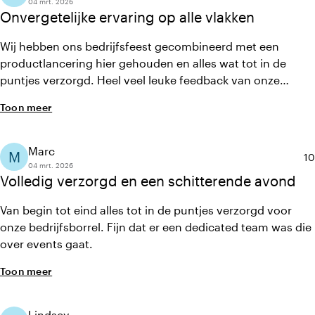
04 mrt. 2026
Onvergetelijke ervaring op alle vlakken
Wij hebben ons bedrijfsfeest gecombineerd met een
productlancering hier gehouden en alles wat tot in de
puntjes verzorgd. Heel veel leuke feedback van onze
gasten ontvangen. De service was super en het
Toon meer
entertainment was echt klasse.
Marc
M
Ge
10
04 mrt. 2026
Volledig verzorgd en een schitterende avond
Van begin tot eind alles tot in de puntjes verzorgd voor
onze bedrijfsborrel. Fijn dat er een dedicated team was die
over events gaat.
Toon meer
Lindsey