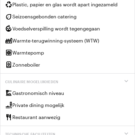
recycling
Plastic, papier en glas wordt apart ingezameld
eco
Seizoensgebonden catering
compost
Voedselverspilling wordt tegengegaan
heat_pump_balance
Warmte-terugwinning-systeem (WTW)
heat_pump
Warmtepomp
water_heater
Zonneboiler
expand_more
CULINAIRE MOGELIJKHEDEN
dinner_dining
Gastronomisch niveau
brunch_dining
Private dining mogelijk
restaurant
Restaurant aanwezig
expand_more
TECHNISCHE FACILITEITEN