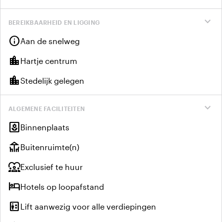
expand_more
BEREIKBAARHEID EN LIGGING
info
Aan de snelweg
location_city
Hartje centrum
location_city
Stedelijk gelegen
expand_more
ALGEMENE FACILITEITEN
yard
Binnenplaats
deck
Buitenruimte(n)
diversity_1
Exclusief te huur
hotel
Hotels op loopafstand
elevator
Lift aanwezig voor alle verdiepingen