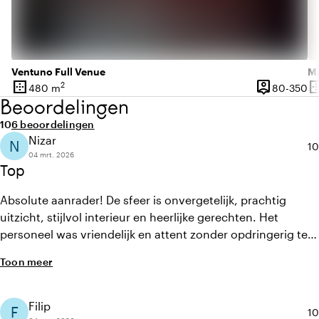
Ventuno Full Venue
Ma
border_outer
person_pin
border_o
2
80
480 m
80-350
Oppervlakte
Capaciteit
Op
Beoordelingen
Gemiddelde beoordeling van 10 uit 10
Aantal beoordelingen: 6
10
6 beoordelingen
Nizar
N
Ge
10
04 mrt. 2026
Top
Absolute aanrader! De sfeer is onvergetelijk, prachtig
uitzicht, stijlvol interieur en heerlijke gerechten. Het
personeel was vriendelijk en attent zonder opdringerig te
zijn. Perfect voor een avondje uit of een speciale
Toon meer
gelegenheid. Kom zeker terug!
Filip
F
Ge
10