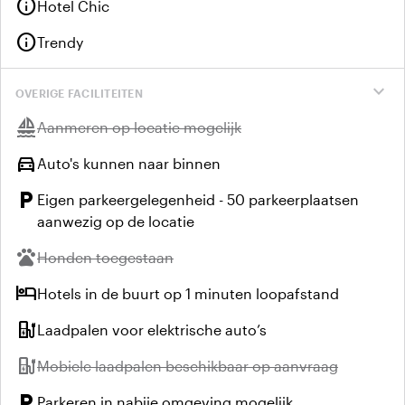
info
Hotel Chic
info
Trendy
expand_more
OVERIGE FACILITEITEN
sailing
Niet beschikbaar:
Aanmeren op locatie mogelijk
directions_car
Auto's kunnen naar binnen
local_parking
Eigen parkeergelegenheid - 50 parkeerplaatsen
aanwezig op de locatie
pets
Niet beschikbaar:
Honden toegestaan
hotel
Hotels in de buurt op 1 minuten loopafstand
ev_station
Laadpalen voor elektrische auto’s
ev_station
Niet beschikbaar:
Mobiele laadpalen beschikbaar op aanvraag
local_parking
Parkeren in nabije omgeving mogelijk