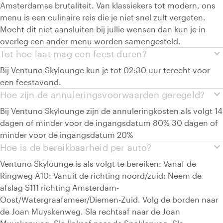
Amsterdamse brutaliteit. Van klassiekers tot modern, ons
menu is een culinaire reis die je niet snel zult vergeten.
Mocht dit niet aansluiten bij jullie wensen dan kun je in
overleg een ander menu worden samengesteld.
expand_more
Tot hoe laat mag een feest duren?
Bij Ventuno Skylounge kun je tot 02:30 uur terecht voor
een feestavond.
expand_more
Hoe zijn de annuleringsvoorwaarden geregeld?
Bij Ventuno Skylounge zijn de annuleringkosten als volgt 14
dagen of minder voor de ingangsdatum 80% 30 dagen of
minder voor de ingangsdatum 20%
expand_more
Hoe is de bereikbaarheid per auto?
Ventuno Skylounge is als volgt te bereiken: Vanaf de
Ringweg A10: Vanuit de richting noord/zuid: Neem de
afslag S111 richting Amsterdam-
Oost/Watergraafsmeer/Diemen-Zuid. Volg de borden naar
de Joan Muyskenweg. Sla rechtsaf naar de Joan