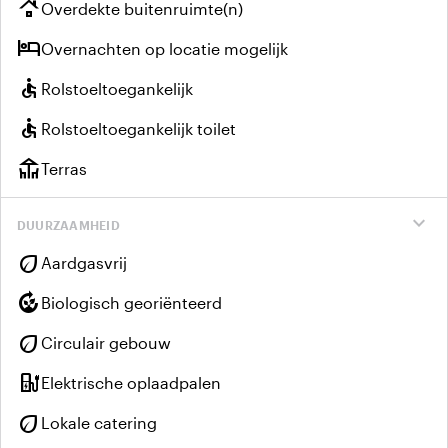
roofing
Overdekte buitenruimte(n)
hotel
Overnachten op locatie mogelijk
accessible
Rolstoeltoegankelijk
accessible
Rolstoeltoegankelijk toilet
deck
Terras
expand_more
DUURZAAMHEID
eco
Aardgasvrij
compost
Biologisch georiënteerd
eco
Circulair gebouw
ev_charger
Elektrische oplaadpalen
eco
Lokale catering