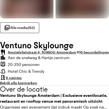
photo_library
Alle media
(
63
)
Ventuno Skylounge
restaurant
Gemiddelde beoorde
Aantal beoordel
Amstelvlietstraat 4, 1096GG Amsterdam
10
6 beoordelingen
Highlights
location_city
Aan de snelweg & Hartje centrum
Locatie en omgeving
person_pin
20-350 personen
Capaciteit
style
Hotel Chic & Trendy
Sfeer en uitstraling
meeting_room
6 ruimtes
Bekijk alle kenmerken
Over de locatie
Ventuno Skylounge Amsterdam | Exclusieve eventlocatie,
restaurant en rooftop venue met panoramisch uitzicht
Organiseer een evenement dat indruk maakt Op zoek naar