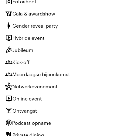
photo_camera
Fotoshoot
nightlife
Gala & awardshow
pregnant_woman
Gender reveal party
live_tv
Hybride event
celebration
Jubileum
groups
Kick-off
groups
Meerdaagse bijeenkomst
hub
Netwerkevenement
live_tv
Online event
local_bar
Ontvangst
podcasts
Podcast opname
restaurant
Private dining