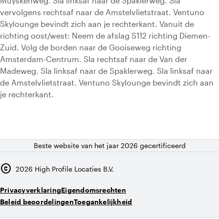
Muyskenweg. Sla linksaf naar de Spaklerweg. Sla
vervolgens rechtsaf naar de Amstelvlietstraat. Ventuno
Skylounge bevindt zich aan je rechterkant. Vanuit de
richting oost/west: Neem de afslag S112 richting Diemen-
Zuid. Volg de borden naar de Gooiseweg richting
Amsterdam-Centrum. Sla rechtsaf naar de Van der
Madeweg. Sla linksaf naar de Spaklerweg. Sla linksaf naar
de Amstelvlietstraat. Ventuno Skylounge bevindt zich aan
je rechterkant.
Beste website van het jaar 2026 gecertificeerd
copyright
2026
High Profile Locaties B.V.
Privacyverklaring
Eigendomsrechten
Beleid beoordelingen
Toegankelijkheid