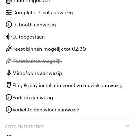
speaker_group
Band toegestaan
tune
Complete DJ set aanwezig
info
DJ booth aanwezig
graphic_eq
DJ toegestaan
celebration
Feest binnen mogelijk tot 02:30
celebration
Niet beschikbaar:
Feest buiten mogelijk
mic
Microfoons aanwezig
settings_input_hdmi
Plug & play installatie voor live muziek aanwezig
info
Podium aanwezig
info
Verlichte dansvloer aanwezig
expand_more
SFEER EN ESTHETIEK