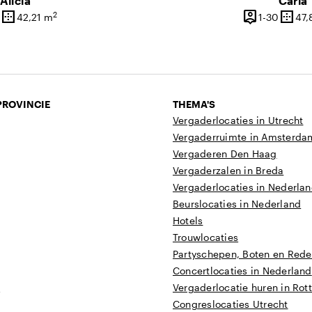
Alicia
Carla
border_outer
person_pin
border_outer
2
1 tot 300 personen
1 tot 3
42,21 m
1-30
47,
it
Oppervlakte
Capaciteit
Opper
PROVINCIE
THEMA'S
Vergaderlocaties in Utrecht
Vergaderruimte in Amsterda
Vergaderen Den Haag
Vergaderzalen in Breda
Vergaderlocaties in Nederla
Beurslocaties in Nederland
Hotels
Trouwlocaties
Partyschepen, Boten en Reder
Concertlocaties in Nederland
t
Vergaderlocatie huren in Ro
Congreslocaties Utrecht