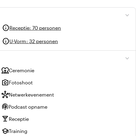
expand_more
info
Receptie
:
70 personen
info
U-Vorm
:
32 personen
expand_more
diversity_1
Ceremonie
photo_camera
Fotoshoot
hub
Netwerkevenement
podcasts
Podcast opname
local_bar
Receptie
school
Training