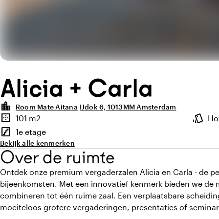
Alicia + Carla
location_city
Room Mate Aitana
IJdok 6, 1013MM Amsterdam
Highlights
border_outer
style
101 m2
Ho
Oppervlakte
Sfeer e
stairs
1e etage
Verdieping
Bekijk alle kenmerken
Over de ruimte
Ontdek onze premium vergaderzalen Alicia en Carla - de pe
bijeenkomsten. Met een innovatief kenmerk bieden we de m
combineren tot één ruime zaal. Een verplaatsbare scheid
moeiteloos grotere vergaderingen, presentaties of seminar