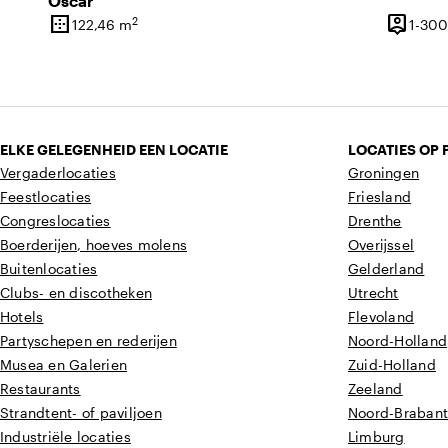
Oscar
border_outer
person_pin
2
122,46 m
1-300
Oppervlakte
Capacite
ELKE GELEGENHEID EEN LOCATIE
LOCATIES OP 
Vergaderlocaties
Groningen
Feestlocaties
Friesland
Congreslocaties
Drenthe
Boerderijen, hoeves molens
Overijssel
Buitenlocaties
Gelderland
Clubs- en discotheken
Utrecht
Hotels
Flevoland
Partyschepen en rederijen
Noord-Holland
Musea en Galerien
Zuid-Holland
Restaurants
Zeeland
Strandtent- of paviljoen
Noord-Braban
Industriële locaties
Limburg