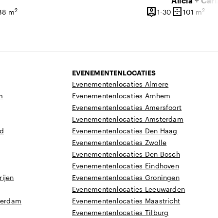
Alicia + Carl
person_pin
border_outer
2
2
0 personen
1 tot 30 perso
88 m
1-30
101 m
vlakte
Capaciteit
Oppervlakte
EVENEMENTENLOCATIES
Evenementenlocaties Almere
m
Evenementenlocaties Arnhem
Evenementenlocaties Amersfoort
Evenementenlocaties Amsterdam
nd
Evenementenlocaties Den Haag
Evenementenlocaties Zwolle
Evenementenlocaties Den Bosch
Evenementenlocaties Eindhoven
ijen
Evenementenlocaties Groningen
Evenementenlocaties Leeuwarden
tterdam
Evenementenlocaties Maastricht
Evenementenlocaties Tilburg