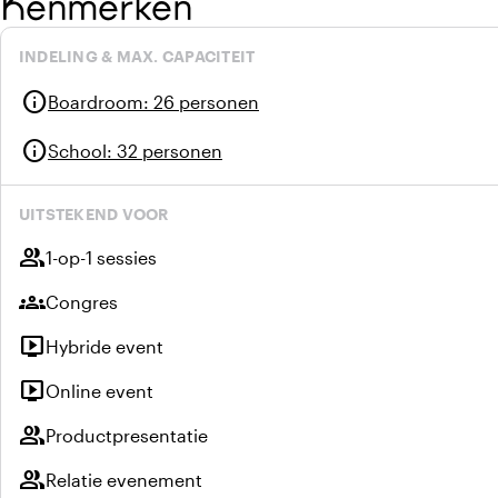
Kenmerken
INDELING & MAX. CAPACITEIT
info
Boardroom
:
26 personen
info
School
:
32 personen
UITSTEKEND VOOR
group
1-op-1 sessies
groups
Congres
live_tv
Hybride event
live_tv
Online event
group
Productpresentatie
group
Relatie evenement