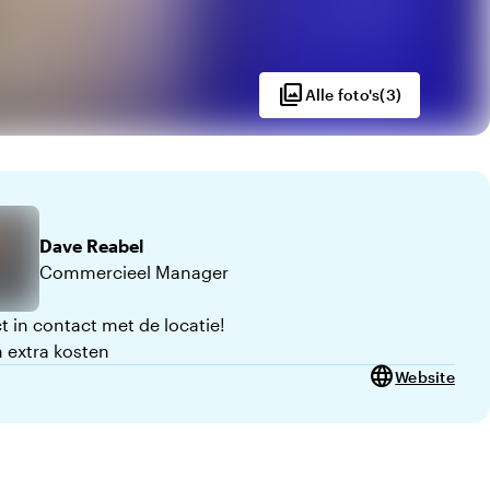
photo_library
Alle foto's
(
3
)
Dave
Reabel
Commercieel Manager
t in contact met de locatie!
 extra kosten
language
Website