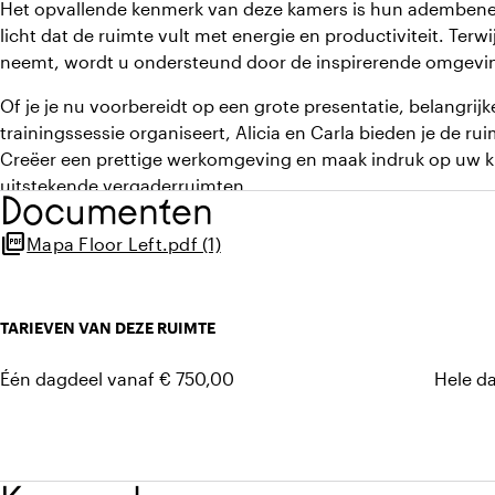
Het opvallende kenmerk van deze kamers is hun adembenem
licht dat de ruimte vult met energie en productiviteit. Terwi
neemt, wordt u ondersteund door de inspirerende omgeving 
Of je je nu voorbereidt op een grote presentatie, belangri
trainingssessie organiseert, Alicia en Carla bieden je de ru
Creëer een prettige werkomgeving en maak indruk op uw k
uitstekende vergaderruimten.
Documenten
picture_as_pdf
Mapa Floor Left.pdf (1)
TARIEVEN VAN DEZE RUIMTE
Één dagdeel vanaf € 750,00
Hele d