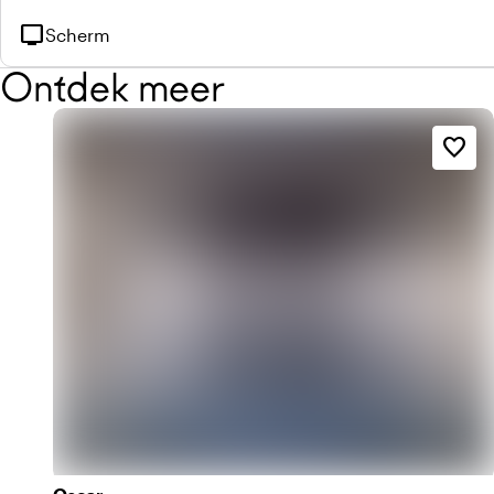
tv
Scherm
Ontdek meer
favorite_border