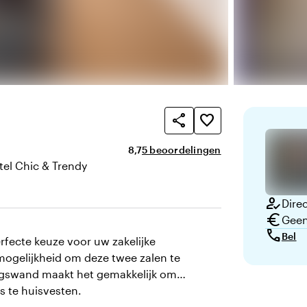
share
favorite_border
Gemiddelde beoordeling van 8,7 uit 10
Aantal beoordelingen: 5
8,7
5 beoordelingen
tel Chic & Trendy
n uitstraling
how_to_reg
Direc
euro
Geen
call
Bel
rfecte keuze voor uw zakelijke
ogelijkheid om deze twee zalen te
ingswand maakt het gemakkelijk om
s te huisvesten.