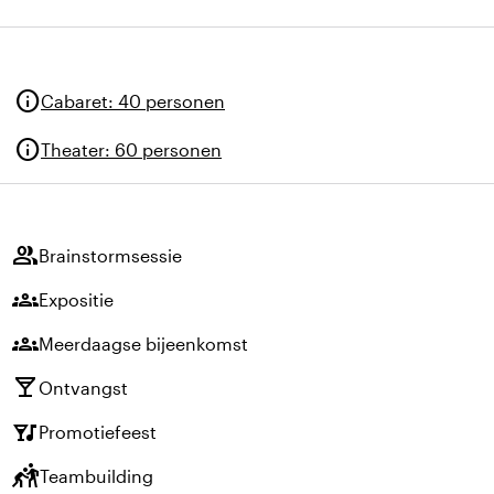
info
Cabaret
:
40 personen
info
Theater
:
60 personen
group
Brainstormsessie
groups
Expositie
groups
Meerdaagse bijeenkomst
local_bar
Ontvangst
nightlife
Promotiefeest
sports_kabaddi
Teambuilding