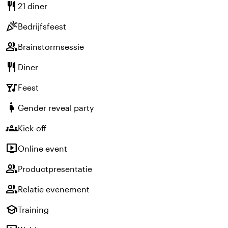
restaurant
21 diner
celebration
Bedrijfsfeest
group
Brainstormsessie
restaurant
Diner
nightlife
Feest
pregnant_woman
Gender reveal party
groups
Kick-off
live_tv
Online event
group
Productpresentatie
group
Relatie evenement
school
Training