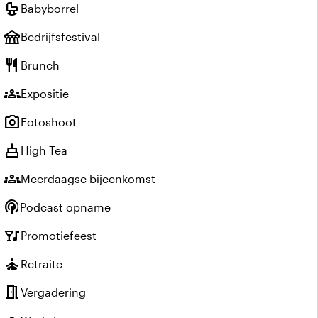
crib
Babyborrel
festival
Bedrijfsfestival
restaurant
Brunch
groups
Expositie
photo_camera
Fotoshoot
cake
High Tea
groups
Meerdaagse bijeenkomst
podcasts
Podcast opname
nightlife
Promotiefeest
self_improvement
Retraite
meeting_room
Vergadering