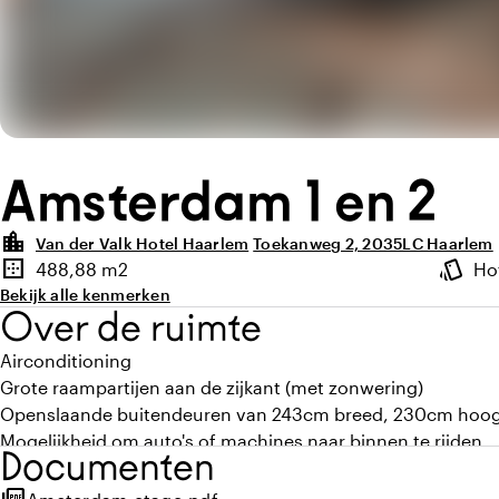
Amsterdam 1 en 2
location_city
Van der Valk Hotel Haarlem
Toekanweg 2, 2035LC Haarlem
Highlights
border_outer
style
488,88 m2
Ho
Oppervlakte
Sfeer e
Bekijk alle kenmerken
Over de ruimte
Airconditioning
Grote raampartijen aan de zijkant (met zonwering)
Openslaande buitendeuren van 243cm breed, 230cm hoo
Mogelijkheid om auto's of machines naar binnen te rijden
Documenten
5 aansluitingen voor 32 ampère kracht stroom
2 rojectieschermen van 400cm breed, 255cm hoog (goed zic