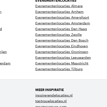
EVENEMENTENLOCATIES
Evenementenlocaties Almere
m
Evenementenlocaties Arnhem
Evenementenlocaties Amersfoort
Evenementenlocaties Amsterdam
nd
Evenementenlocaties Den Haag
Evenementenlocaties Zwolle
Evenementenlocaties Den Bosch
Evenementenlocaties Eindhoven
ijen
Evenementenlocaties Groningen
Evenementenlocaties Leeuwarden
tterdam
Evenementenlocaties Maastricht
Evenementenlocaties Tilburg
MEER INSPIRATIE
inspirerendelocaties.nl
toptrouwlocaties.nl
greatervenues.com