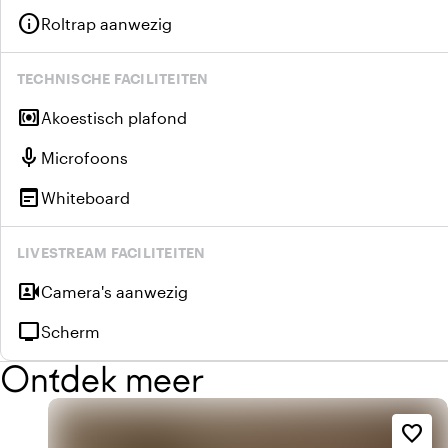
info
Roltrap aanwezig
TECHNISCHE FACILITEITEN
surround_sound
Akoestisch plafond
mic
Microfoons
wysiwyg
Whiteboard
LIVESTREAM FACILITEITEN
video_camera_front
Camera's aanwezig
tv
Scherm
Ontdek meer
favorite_border