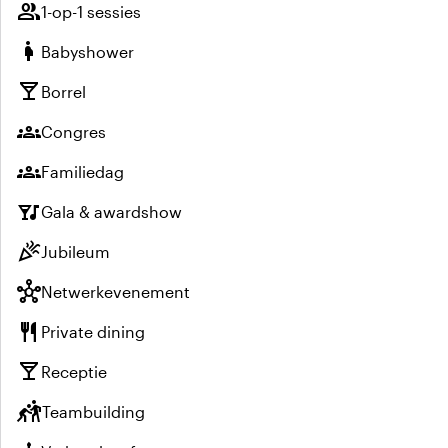
group
1-op-1 sessies
pregnant_woman
Babyshower
local_bar
Borrel
groups
Congres
groups
Familiedag
nightlife
Gala & awardshow
celebration
Jubileum
hub
Netwerkevenement
restaurant
Private dining
local_bar
Receptie
sports_kabaddi
Teambuilding