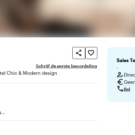
share
favorite_border
Sales
T
Schrijf de eerste beoordeling
-
tel Chic & Modern design
how_to_reg
Direc
n uitstraling
euro
Geen
call
Bel
g
ht bij presentaties)