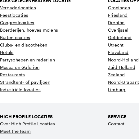
ELKE GELEGENHEID EEN LOCATIE
LOCATIES OP 
Vergaderlocaties
Groningen
Feestlocaties
Friesland
Congreslocaties
Drenthe
Boerderijen, hoeves molens
Overijssel
Buitenlocaties
Gelderland
Clubs- en discotheken
Utrecht
Hotels
Flevoland
Partyschepen en rederijen
Noord-Holland
Musea en Galerien
Zuid-Holland
Restaurants
Zeeland
Strandtent- of paviljoen
Noord-Braban
Industriële locaties
Limburg
HIGH PROFILE LOCATIES
SERVICE
Over High Profile Locaties
Contact
Meet the team