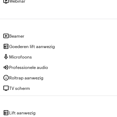
live_tv
Webinar
smart_display
Beamer
elevator
Goederen lift aanwezig
mic
Microfoons
volume_up
Professionele audio
info
Roltrap aanwezig
tv
TV scherm
elevator
Lift aanwezig