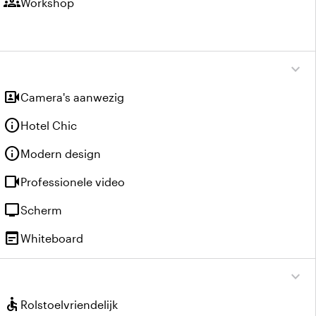
groups
Workshop
expand_more
video_camera_front
Camera's aanwezig
info
Hotel Chic
info
Modern design
videocam
Professionele video
tv
Scherm
wysiwyg
Whiteboard
expand_more
accessible
Rolstoelvriendelijk