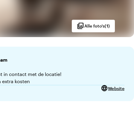
photo_library
Alle foto's
(
1
)
eam
t in contact met de locatie!
 extra kosten
language
Website