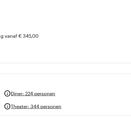
eratuur, zonwering)
ag vanaf € 345,00
info
Diner
:
224 personen
info
Theater
:
344 personen