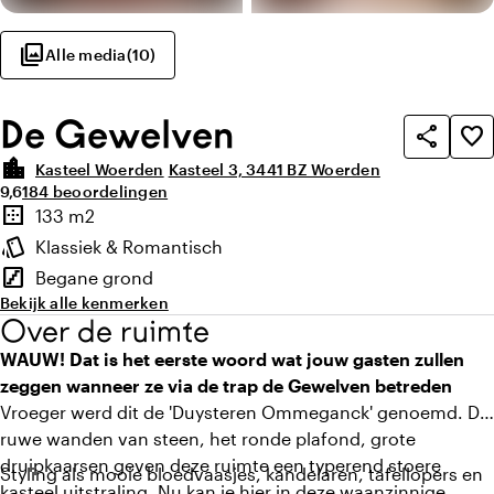
photo_library
Alle media
(
10
)
De Gewelven
share
favorite_border
location_city
Kasteel Woerden
Kasteel 3, 3441 BZ Woerden
Gemiddelde beoordeling van 9,6 uit 10
Aantal beoordelingen: 184
9,6
184 beoordelingen
Highlights
border_outer
133 m2
Oppervlakte
style
Klassiek & Romantisch
Sfeer en uitstraling
stairs
Begane grond
Verdieping
Bekijk alle kenmerken
Over de ruimte
WAUW! Dat is het eerste woord wat jouw gasten zullen
zeggen wanneer ze via de trap de Gewelven betreden
Vroeger werd dit de 'Duysteren Ommeganck' genoemd. De
ruwe wanden van steen, het ronde plafond, grote
druipkaarsen geven deze ruimte een typerend stoere
Styling als mooie bloedvaasjes, kandelaren, tafellopers en
kasteel uitstraling. Nu kan je hier in deze waanzinnige