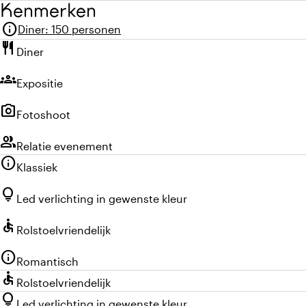
Kenmerken
info
Diner
:
150 personen
restaurant
Diner
groups
Expositie
photo_camera
Fotoshoot
group
Relatie evenement
info
Klassiek
lightbulb
Led verlichting in gewenste kleur
accessible
Rolstoelvriendelijk
info
Romantisch
accessible
Rolstoelvriendelijk
lightbulb
Led verlichting in gewenste kleur