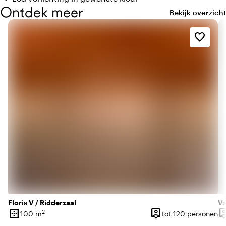
Ontdek meer
Bekijk overzicht
favorite_border
Floris V / Ridderzaal
V
border_outer
person_pin
person
2
100 m
tot 120 personen
Oppervlakte
Capaciteit
Ca