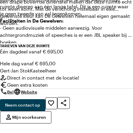
een drape boven de dinertafel maken dat deze ruimte echt
ruimte dineren aan één lange tafel. Dit is een ruimte waar
tot leven komt. Met de verlichting instelbaar in elke
je geen tweede van zal tegenkomen.
gewenste kleur kan De Gewelven helemaal eigen gemaakt
Faciliteiten in De Gewelven:
worden.
- Geen audiovisuele middelen aanwezig. Voor
achtergrondmuziek of speeches is er een JBL speaker bij te
boeken.
TARIEVEN VAN DEZE RUIMTE
- Ambiance verlichting aanwezig, instelbaar in elke
Één dagdeel vanaf € 695,00
gewenste kleur
- Dimbare (sfeer)verlichting
Hele dag vanaf € 695,00
Gert-Jan
Stok
Kasteelheer
how_to_reg
Direct in contact met de locatie!
euro
Geen extra kosten
call
language
Bel
Website
share
favorite_border
Neem contact op
,
person
Mijn voorkeuren