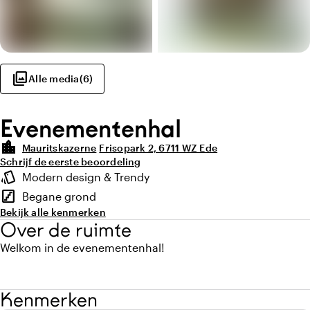
photo_library
Alle media
(
6
)
Evenementenhal
location_city
Mauritskazerne
Frisopark 2, 6711 WZ Ede
Schrijf de eerste beoordeling
Highlights
style
Modern design & Trendy
Sfeer en uitstraling
stairs
Begane grond
Verdieping
Bekijk alle kenmerken
Over de ruimte
Welkom in de evenementenhal!
Kenmerken