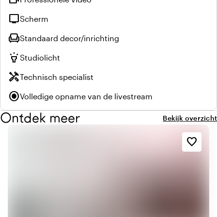
tv
Scherm
chair
Standaard decor/inrichting
highlight
Studiolicht
handyman
Technisch specialist
radio_button_checked
Volledige opname van de livestream
Ontdek meer
Bekijk overzicht
favorite_border