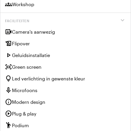
groups
Workshop
expand_more
FACILITEITEN
video_camera_front
Camera's aanwezig
history_edu
Flipover
play_arrow
Geluidsinstallatie
fit_screen
Green screen
lightbulb
Led verlichting in gewenste kleur
mic
Microfoons
info
Modern design
play_circle
Plug & play
emoji_people
Podium