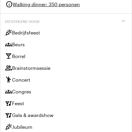
info
Walking dinner
:
350 personen
expand_more
UITSTEKEND VOOR
celebration
Bedrijfsfeest
groups
Beurs
local_bar
Borrel
group
Brainstormsessie
emoji_people
Concert
groups
Congres
nightlife
Feest
nightlife
Gala & awardshow
celebration
Jubileum