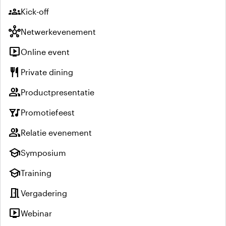
groups
Kick-off
hub
Netwerkevenement
live_tv
Online event
restaurant
Private dining
group
Productpresentatie
nightlife
Promotiefeest
group
Relatie evenement
school
Symposium
school
Training
meeting_room
Vergadering
live_tv
Webinar