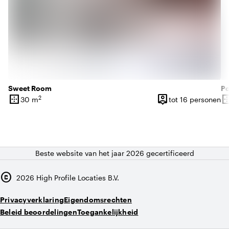
Sweet Room
Po
border_outer
person_pin
border_o
2
30 m
tot 16 personen
Oppervlakte
Capaciteit
Op
Beste website van het jaar 2026 gecertificeerd
copyright
2026
High Profile Locaties B.V.
Privacyverklaring
Eigendomsrechten
Beleid beoordelingen
Toegankelijkheid