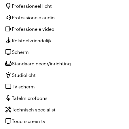
lightbulb
Professioneel licht
volume_up
Professionele audio
videocam
Professionele video
accessible
Rolstoelvriendelijk
tv
Scherm
chair
Standaard decor/inrichting
highlight
Studiolicht
tv
TV scherm
mic
Tafelmicrofoons
handyman
Technisch specialist
tv
Touchscreen tv