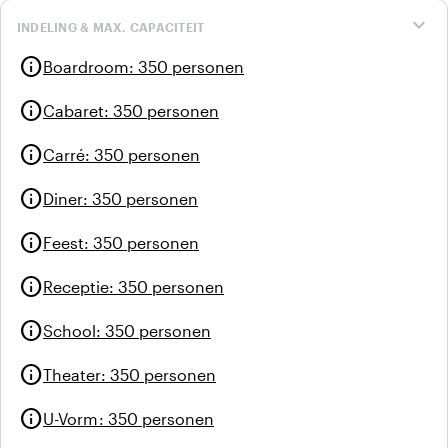
expand_more
INDELING & MAX. CAPACITEIT
info
Boardroom
:
350 personen
info
Cabaret
:
350 personen
info
Carré
:
350 personen
info
Diner
:
350 personen
info
Feest
:
350 personen
info
Receptie
:
350 personen
info
School
:
350 personen
info
Theater
:
350 personen
info
U-Vorm
:
350 personen