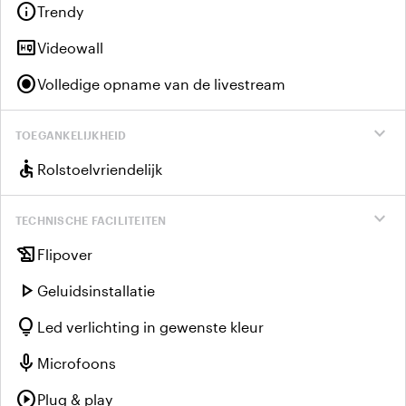
info
Trendy
high_quality
Videowall
radio_button_checked
Volledige opname van de livestream
expand_more
TOEGANKELIJKHEID
accessible
Rolstoelvriendelijk
expand_more
TECHNISCHE FACILITEITEN
history_edu
Flipover
play_arrow
Geluidsinstallatie
lightbulb
Led verlichting in gewenste kleur
mic
Microfoons
play_circle
Plug & play