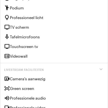
emoji_people
Podium
lightbulb
Professioneel licht
tv
TV scherm
mic
Tafelmicrofoons
tv
Touchscreen tv
high_quality
Videowall
expand_more
LIVESTREAM FACILITEITEN
video_camera_front
Camera's aanwezig
fit_screen
Green screen
volume_up
Professionele audio
videocam
Professionele video