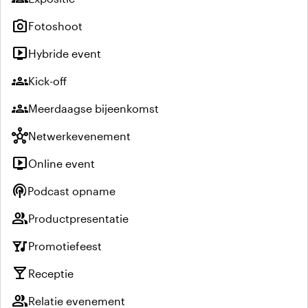
photo_camera
Fotoshoot
live_tv
Hybride event
groups
Kick-off
groups
Meerdaagse bijeenkomst
hub
Netwerkevenement
live_tv
Online event
podcasts
Podcast opname
group
Productpresentatie
nightlife
Promotiefeest
local_bar
Receptie
group
Relatie evenement