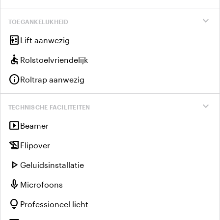
expand_more
TOEGANKELIJKHEID
elevator
Lift aanwezig
accessible
Rolstoelvriendelijk
info
Roltrap aanwezig
expand_more
TECHNISCHE FACILITEITEN
smart_display
Beamer
history_edu
Flipover
play_arrow
Geluidsinstallatie
mic
Microfoons
lightbulb
Professioneel licht