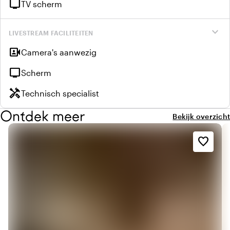
tv
TV scherm
expand_more
LIVESTREAM FACILITEITEN
video_camera_front
Camera's aanwezig
tv
Scherm
handyman
Technisch specialist
Ontdek meer
Bekijk overzicht
favorite_border