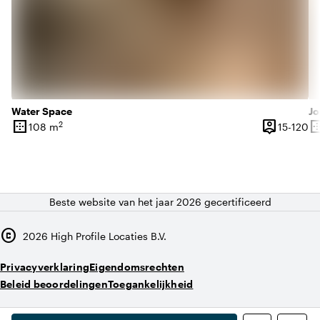
Water Space
Jo
border_outer
person_pin
border_o
2
15
108 m
15-120
Oppervlakte
Capaciteit
Op
Beste website van het jaar 2026 gecertificeerd
copyright
2026
High Profile Locaties B.V.
Privacyverklaring
Eigendomsrechten
Beleid beoordelingen
Toegankelijkheid