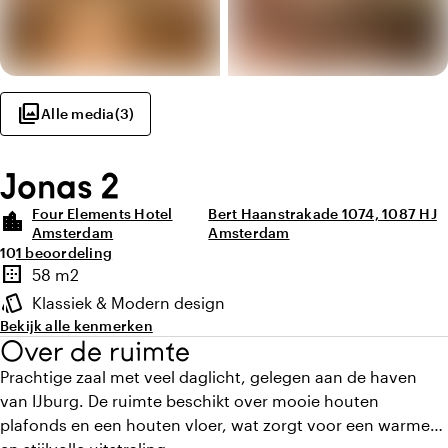
photo_library
Alle media
(
3
)
Jonas 2
Four Elements Hotel
Bert Haanstrakade 1074, 1087 HJ
location_city
Amsterdam
Amsterdam
Gemiddelde beoordeling van 10 uit 10
Aantal beoordelingen: 1
10
1 beoordeling
Highlights
border_outer
58 m2
Oppervlakte
style
Klassiek & Modern design
Sfeer en uitstraling
Bekijk alle kenmerken
Over de ruimte
Prachtige zaal met veel daglicht, gelegen aan de haven
van IJburg. De ruimte beschikt over mooie houten
plafonds en een houten vloer, wat zorgt voor een warme