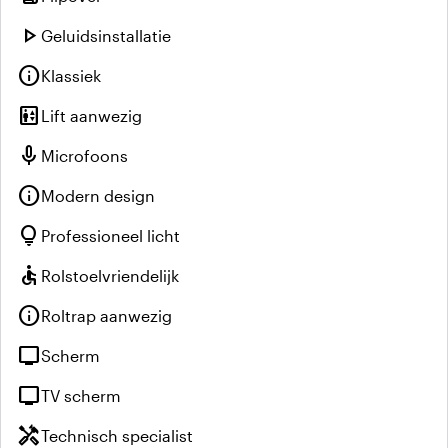
play_arrow
Geluidsinstallatie
info
Klassiek
elevator
Lift aanwezig
mic
Microfoons
info
Modern design
lightbulb
Professioneel licht
accessible
Rolstoelvriendelijk
info
Roltrap aanwezig
tv
Scherm
tv
TV scherm
handyman
Technisch specialist