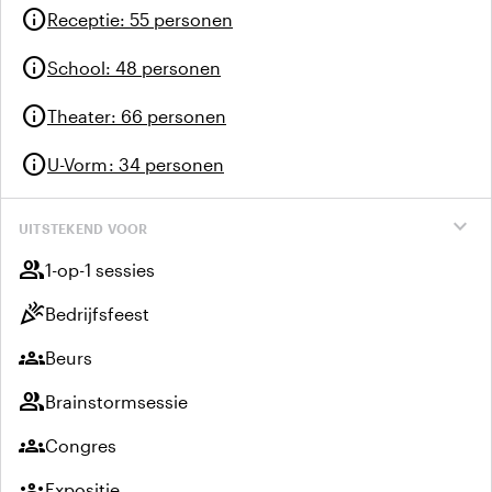
info
Receptie
:
55 personen
info
School
:
48 personen
info
Theater
:
66 personen
info
U-Vorm
:
34 personen
expand_more
UITSTEKEND VOOR
group
1-op-1 sessies
celebration
Bedrijfsfeest
groups
Beurs
group
Brainstormsessie
groups
Congres
groups
Expositie