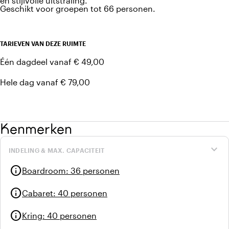
en stijlvolle uitstraling.
Geschikt voor groepen tot 66 personen.
TARIEVEN VAN DEZE RUIMTE
Één dagdeel vanaf € 49,00
Hele dag vanaf € 79,00
Kenmerken
expand_more
INDELING & MAX. CAPACITEIT
info
Boardroom
:
36 personen
info
Cabaret
:
40 personen
info
Kring
:
40 personen