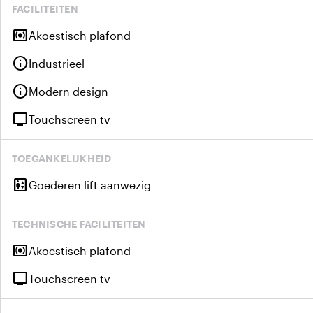
FACILITEITEN
surround_sound
Akoestisch plafond
info
Industrieel
info
Modern design
tv
Touchscreen tv
TOEGANKELIJKHEID
elevator
Goederen lift aanwezig
TECHNISCHE FACILITEITEN
surround_sound
Akoestisch plafond
tv
Touchscreen tv