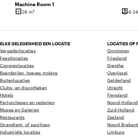
Machine Room 1
border_outer
person_pin
2
28 m
6-24
Oppervlakte
Capacit
ELKE GELEGENHEID EEN LOCATIE
LOCATIES OP 
Vergaderlocaties
Groningen
Feestlocaties
Friesland
Congreslocaties
Drenthe
Boerderijen, hoeves molens
Overijssel
Buitenlocaties
Gelderland
Clubs- en discotheken
Utrecht
Hotels
Flevoland
Partyschepen en rederijen
Noord-Holland
Musea en Galerien
Zuid-Holland
Restaurants
Zeeland
Strandtent- of paviljoen
Noord-Braban
Industriële locaties
Limburg