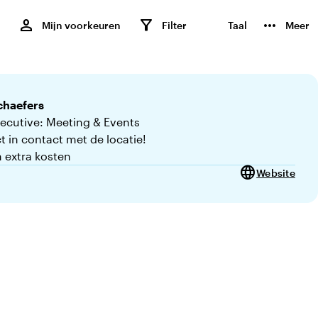
,
person
filter_alt
more_horiz
Mijn voorkeuren
Filter
Taal
Meer
chaefers
xecutive: Meeting & Events
t in contact met de locatie!
 extra kosten
language
Website