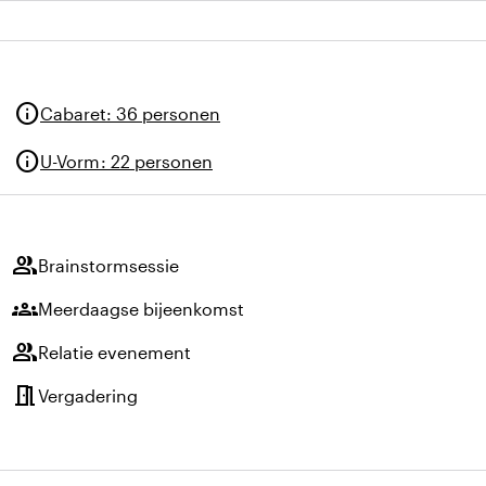
info
Cabaret
:
36 personen
info
U-Vorm
:
22 personen
group
Brainstormsessie
groups
Meerdaagse bijeenkomst
group
Relatie evenement
meeting_room
Vergadering