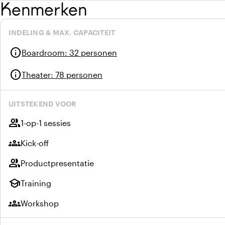
Kenmerken
INDELING & MAX. CAPACITEIT
info
Boardroom
:
32 personen
info
Theater
:
78 personen
UITSTEKEND VOOR
group
1-op-1 sessies
groups
Kick-off
group
Productpresentatie
school
Training
groups
Workshop