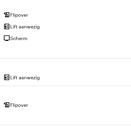
history_edu
Flipover
elevator
Lift aanwezig
tv
Scherm
elevator
Lift aanwezig
history_edu
Flipover