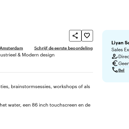
share
favorite_border
Liyan
S
 Amsterdam
Schrijf de eerste beoordeling
Sales E
dustrieel & Modern design
how_to_reg
Direc
n uitstraling
euro
Geen
call
Bel
ties, brainstormsessies, workshops of als
p het water, een 86 inch touchscreen en de