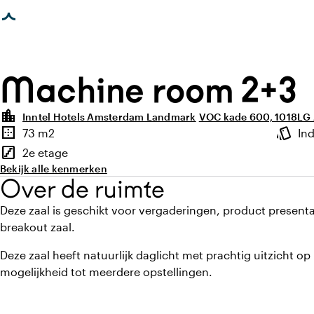
agina geladen
Machine room 2+3
location_city
Inntel Hotels Amsterdam Landmark
VOC kade 600, 1018LG
Highlights
border_outer
style
73 m2
In
Oppervlakte
Sfeer e
stairs
2e etage
Verdieping
Bekijk alle kenmerken
Over de ruimte
Deze zaal is geschikt voor vergaderingen, product presenta
breakout zaal.
Deze zaal heeft natuurlijk daglicht met prachtig uitzicht o
mogelijkheid tot meerdere opstellingen.