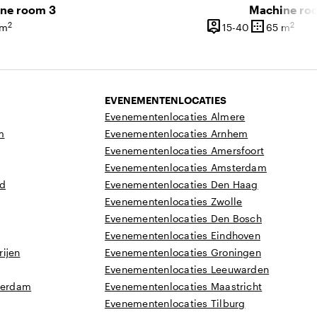
ne room 3
Machine ro
person_pin
border_outer
2
2
6 personen
15 tot 40 pers
 m
15-40
65 m
vlakte
Capaciteit
Oppervlakte
EVENEMENTENLOCATIES
Evenementenlocaties Almere
m
Evenementenlocaties Arnhem
Evenementenlocaties Amersfoort
Evenementenlocaties Amsterdam
nd
Evenementenlocaties Den Haag
Evenementenlocaties Zwolle
Evenementenlocaties Den Bosch
Evenementenlocaties Eindhoven
ijen
Evenementenlocaties Groningen
Evenementenlocaties Leeuwarden
tterdam
Evenementenlocaties Maastricht
Evenementenlocaties Tilburg