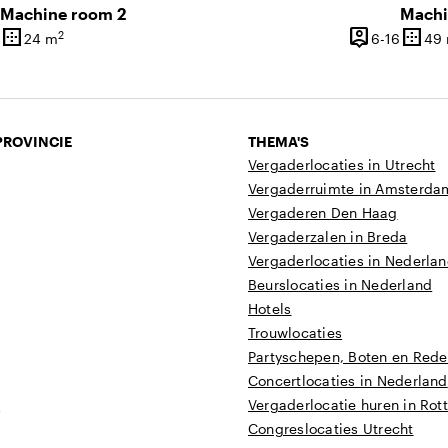
Machine room 2
Machi
border_outer
person_pin
border_outer
2
6 tot 24 personen
6 tot 1
24 m
6-16
49
eit
Oppervlakte
Capaciteit
Opper
PROVINCIE
THEMA'S
Vergaderlocaties in Utrecht
Vergaderruimte in Amsterda
Vergaderen Den Haag
Vergaderzalen in Breda
Vergaderlocaties in Nederla
Beurslocaties in Nederland
Hotels
Trouwlocaties
Partyschepen, Boten en Reder
Concertlocaties in Nederland
t
Vergaderlocatie huren in Ro
Congreslocaties Utrecht