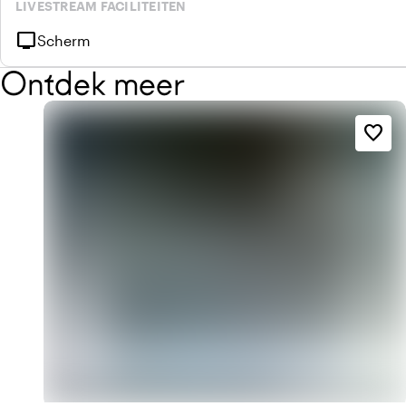
LIVESTREAM FACILITEITEN
tv
Scherm
Ontdek meer
favorite_border