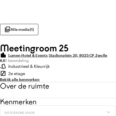
photo_library
Alle media
(
1
)
Meetingroom 25
location_city
Lumen Hotel & Events
Stadionplein 20, 8025 CP Zwolle
Gemiddelde beoordeling van 8,6 uit 10
Aantal beoordelingen: 1
8,6
1 beoordeling
Highlights
style
Industrieel & Kleurrijk
Sfeer en uitstraling
stairs
2e etage
Verdieping
Bekijk alle kenmerken
Over de ruimte
Kenmerken
expand_more
UITSTEKEND VOOR