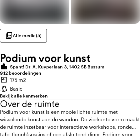
photo_library
Alle media
(
5
)
Podium voor kunst
location_city
Spant!
Dr. A. Kuyperlaan 3, 1402 SB Bussum
Gemiddelde beoordeling van 9,1 uit 10
Aantal beoordelingen: 2
9,1
2 beoordelingen
Highlights
border_outer
175 m2
Oppervlakte
style
Basic
Sfeer en uitstraling
Bekijk alle kenmerken
Over de ruimte
Podium voor kunst is een mooie lichte ruimte met
wisselende kunst aan de wanden. De vierkante vorm maakt
de ruimte inzetbaar voor interactieve workshops, ronde
tafel (lunch)sessies of een afsluitend diner. Podium voor