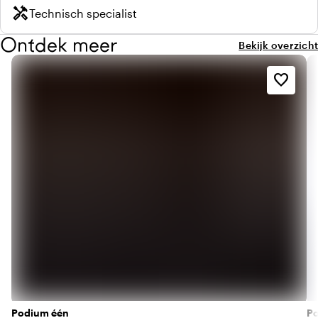
handyman
Technisch specialist
Ontdek meer
Bekijk overzicht
favorite_border
Podium één
P