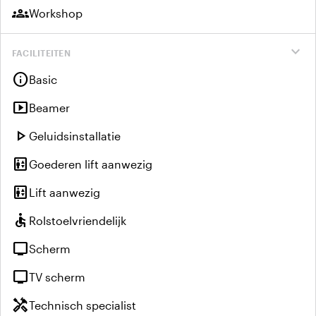
groups
Workshop
expand_more
FACILITEITEN
info
Basic
smart_display
Beamer
play_arrow
Geluidsinstallatie
elevator
Goederen lift aanwezig
elevator
Lift aanwezig
accessible
Rolstoelvriendelijk
tv
Scherm
tv
TV scherm
handyman
Technisch specialist