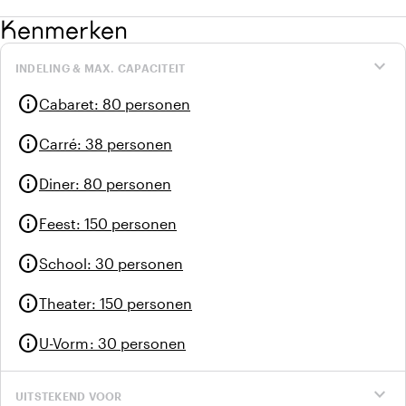
kunst is geschikt voor 30 tot 150 personen.
Kenmerken
expand_more
INDELING & MAX. CAPACITEIT
info
Cabaret
:
80 personen
info
Carré
:
38 personen
info
Diner
:
80 personen
info
Feest
:
150 personen
info
School
:
30 personen
info
Theater
:
150 personen
info
U-Vorm
:
30 personen
expand_more
UITSTEKEND VOOR