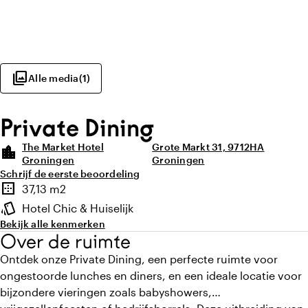
photo_library
Alle media
(
1
)
Private Dining
The Market Hotel
Grote Markt 31, 9712HA
location_city
Groningen
Groningen
Schrijf de eerste beoordeling
Highlights
border_outer
37,13 m2
Oppervlakte
style
Hotel Chic & Huiselijk
Sfeer en uitstraling
Bekijk alle kenmerken
Over de ruimte
Ontdek onze Private Dining, een perfecte ruimte voor
ongestoorde lunches en diners, en een ideale locatie voor
bijzondere vieringen zoals babyshowers,