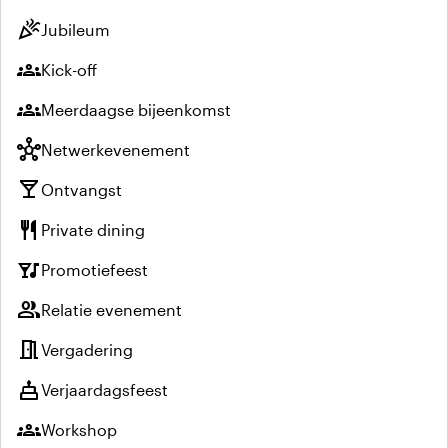
celebration
Jubileum
groups
Kick-off
groups
Meerdaagse bijeenkomst
hub
Netwerkevenement
local_bar
Ontvangst
restaurant
Private dining
nightlife
Promotiefeest
group
Relatie evenement
meeting_room
Vergadering
cake
Verjaardagsfeest
groups
Workshop