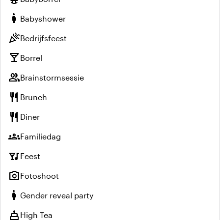
pregnant_woman
Babyshower
celebration
Bedrijfsfeest
local_bar
Borrel
group
Brainstormsessie
restaurant
Brunch
restaurant
Diner
groups
Familiedag
nightlife
Feest
photo_camera
Fotoshoot
pregnant_woman
Gender reveal party
cake
High Tea