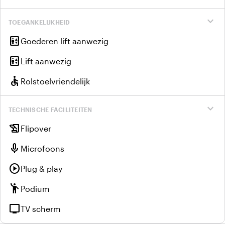
expand_more
TOEGANKELIJKHEID
elevator
Goederen lift aanwezig
elevator
Lift aanwezig
accessible
Rolstoelvriendelijk
expand_more
TECHNISCHE FACILITEITEN
history_edu
Flipover
mic
Microfoons
play_circle
Plug & play
emoji_people
Podium
tv
TV scherm