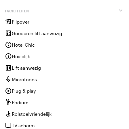
expand_more
FACILITEITEN
history_edu
Flipover
elevator
Goederen lift aanwezig
info
Hotel Chic
info
Huiselijk
elevator
Lift aanwezig
mic
Microfoons
play_circle
Plug & play
emoji_people
Podium
accessible
Rolstoelvriendelijk
tv
TV scherm