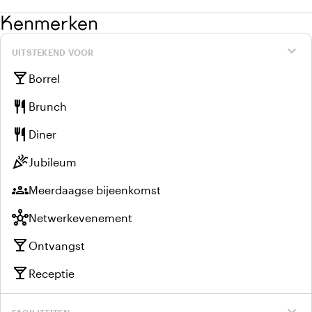
Kenmerken
expand_more
UITSTEKEND VOOR
local_bar
Borrel
restaurant
Brunch
restaurant
Diner
celebration
Jubileum
groups
Meerdaagse bijeenkomst
hub
Netwerkevenement
local_bar
Ontvangst
local_bar
Receptie