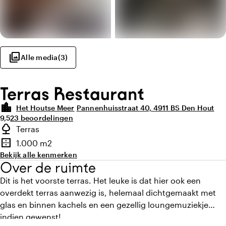
photo_library
Alle media
(
3
)
Terras Restaurant
location_city
Het Houtse Meer
Pannenhuisstraat 40, 4911 BS Den Hout
Gemiddelde beoordeling van 9,5 uit 10
Aantal beoordelingen: 23
9,5
23 beoordelingen
Highlights
nature
Terras
highlighted.details.outdoorSpaceType
border_outer
1.000 m2
Oppervlakte
Bekijk alle kenmerken
Over de ruimte
Dit is het voorste terras. Het leuke is dat hier ook een
overdekt terras aanwezig is, helemaal dichtgemaakt met
glas en binnen kachels en een gezellig loungemuziekje
indien gewenst!