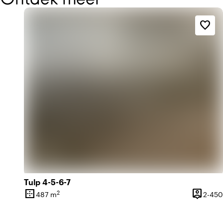
favorite_border
Tulp 4-5-6-7
border_outer
person_pin
2
487 m
2-450
Oppervlakte
Capacite