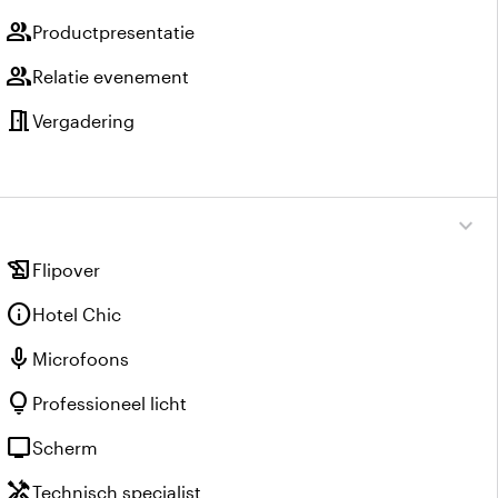
group
Productpresentatie
group
Relatie evenement
meeting_room
Vergadering
expand_more
history_edu
Flipover
info
Hotel Chic
mic
Microfoons
lightbulb
Professioneel licht
tv
Scherm
handyman
Technisch specialist