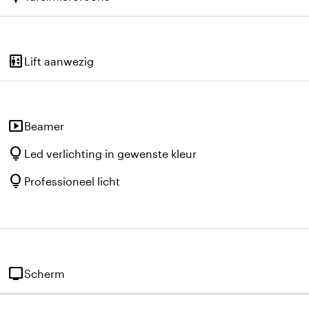
elevator
Lift aanwezig
smart_display
Beamer
lightbulb
Led verlichting in gewenste kleur
lightbulb
Professioneel licht
tv
Scherm