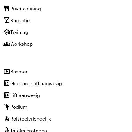
restaurant
Private dining
local_bar
Receptie
school
Training
groups
Workshop
smart_display
Beamer
elevator
Goederen lift aanwezig
elevator
Lift aanwezig
emoji_people
Podium
accessible
Rolstoelvriendelijk
mic
Tafelmicrofoons