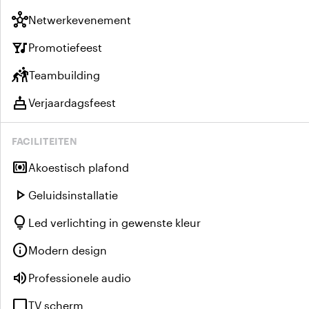
hub
Netwerkevenement
nightlife
Promotiefeest
sports_kabaddi
Teambuilding
cake
Verjaardagsfeest
FACILITEITEN
surround_sound
Akoestisch plafond
play_arrow
Geluidsinstallatie
lightbulb
Led verlichting in gewenste kleur
info
Modern design
volume_up
Professionele audio
tv
TV scherm