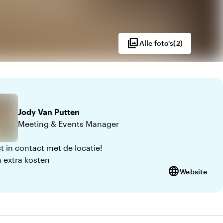
photo_library
Alle foto's
(
2
)
Jody
Van Putten
Meeting & Events Manager
t in contact met de locatie!
 extra kosten
language
Website