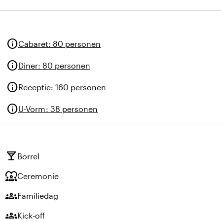
info
Cabaret
:
80 personen
info
Diner
:
80 personen
info
Receptie
:
160 personen
info
U-Vorm
:
38 personen
local_bar
Borrel
diversity_1
Ceremonie
groups
Familiedag
groups
Kick-off