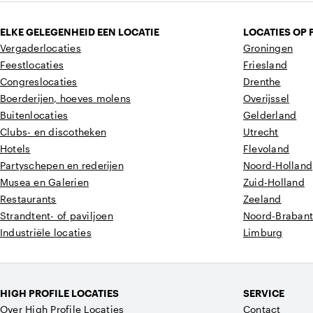
ELKE GELEGENHEID EEN LOCATIE
LOCATIES OP 
Vergaderlocaties
Groningen
Feestlocaties
Friesland
Congreslocaties
Drenthe
Boerderijen, hoeves molens
Overijssel
Buitenlocaties
Gelderland
Clubs- en discotheken
Utrecht
Hotels
Flevoland
Partyschepen en rederijen
Noord-Holland
Musea en Galerien
Zuid-Holland
Restaurants
Zeeland
Strandtent- of paviljoen
Noord-Braban
Industriële locaties
Limburg
HIGH PROFILE LOCATIES
SERVICE
Over High Profile Locaties
Contact