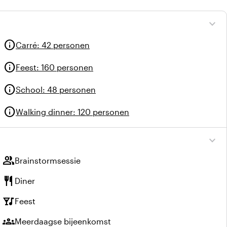
expand_more
info
Carré
:
42 personen
info
Feest
:
160 personen
info
School
:
48 personen
info
Walking dinner
:
120 personen
expand_more
group
Brainstormsessie
restaurant
Diner
nightlife
Feest
groups
Meerdaagse bijeenkomst