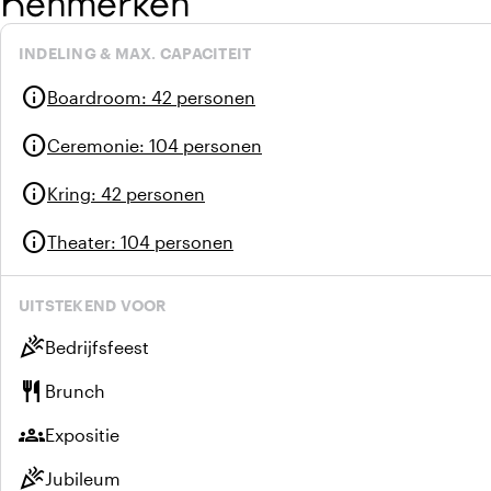
Kenmerken
INDELING & MAX. CAPACITEIT
info
Boardroom
:
42 personen
info
Ceremonie
:
104 personen
info
Kring
:
42 personen
info
Theater
:
104 personen
UITSTEKEND VOOR
celebration
Bedrijfsfeest
restaurant
Brunch
groups
Expositie
celebration
Jubileum