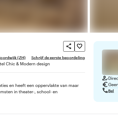
share
favorite_border
Noordwijk (ZH)
Schrijf de eerste beoordeling
tel Chic & Modern design
n uitstraling
how_to_reg
Direc
euro
Geen
pties en heeft een oppervlakte van maar
call
Bel
omsten in theater-, school- en