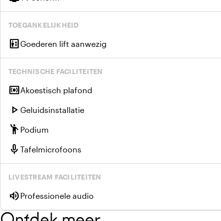
TOEGANKELIJKHEID
elevator
Goederen lift aanwezig
TECHNISCHE FACILITEITEN
surround_sound
Akoestisch plafond
play_arrow
Geluidsinstallatie
emoji_people
Podium
mic
Tafelmicrofoons
LIVESTREAM FACILITEITEN
volume_up
Professionele audio
Ontdek meer