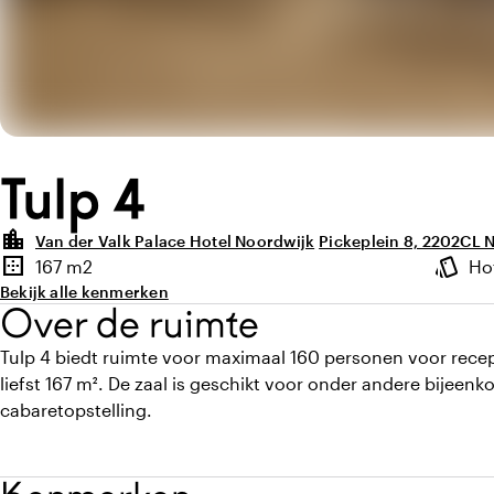
Tulp 4
location_city
Van der Valk Palace Hotel Noordwijk
Pickeplein 8, 2202CL 
Highlights
border_outer
style
167 m2
Ho
Oppervlakte
Sfeer e
Bekijk alle kenmerken
Over de ruimte
Tulp 4 biedt ruimte voor maximaal 160 personen voor rece
liefst 167 m². De zaal is geschikt voor onder andere bijeenk
cabaretopstelling.