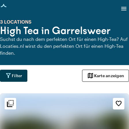
eite geladen
menu
3 LOCATIONS
High Tea in Garrelsweer
Suchst du nach dem perfekten Ort für einen High-Tea? Auf
Locaties.nl wirst du den perfekten Ort für einen High-Tea
finden.
filter_alt
map
Filter
Karte anzeigen
flip_to_back
flip_to_back
Ambiente und Ästhetik
favorite_border
spa
Botanisch