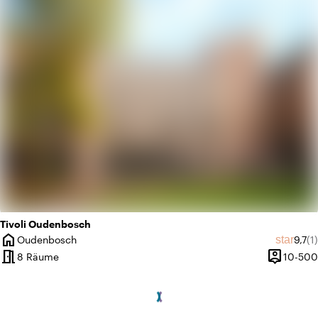
favorite
Romantisch
Tivoli Oudenbosch
home
Durch
An
star
Oudenbosch
9,7
(1)
Ort
meeting_room
person_pin
8 Räume
10-500
Kapazität