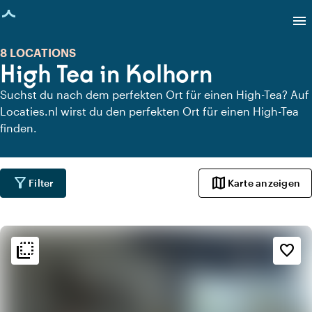
eite geladen
menu
8 LOCATIONS
High Tea in Kolhorn
Suchst du nach dem perfekten Ort für einen High-Tea? Auf
Locaties.nl wirst du den perfekten Ort für einen High-Tea
finden.
filter_alt
map
Filter
Karte anzeigen
flip_to_back
flip_to_back
Ambiente und Ästhetik
favorite_border
info
Mediterran
favorite
Romantisch