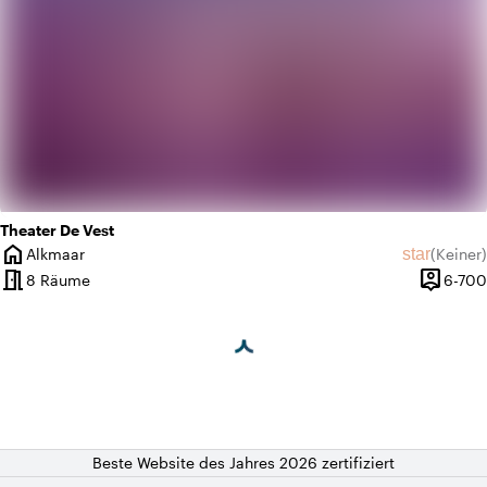
Theater De Vest
home
star
Alkmaar
(
Keiner
)
Ort
Keine Bew
meeting_room
person_pin
8 Räume
6-700
Kapazitä
Beste Website des Jahres 2026 zertifiziert