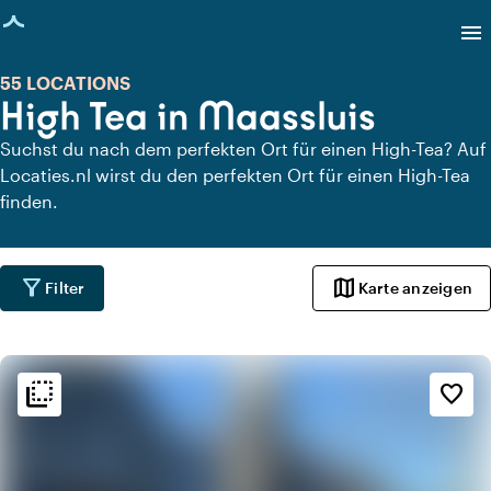
eite geladen
menu
55 LOCATIONS
High Tea in Maassluis
Suchst du nach dem perfekten Ort für einen High-Tea? Auf
Locaties.nl wirst du den perfekten Ort für einen High-Tea
finden.
filter_alt
map
Filter
Karte anzeigen
flip_to_back
flip_to_back
Ambiente und Ästhetik
favorite_border
info
Industriell
info
Trendig